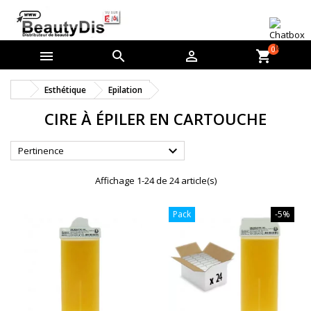
0



shopping_cart
Esthétique
Epilation
CIRE À ÉPILER EN CARTOUCHE

Pertinence
Affichage 1-24 de 24 article(s)
Pack
-5%