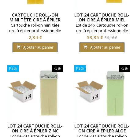
CARTOUCHE ROLL-ON
LOT 24 CARTOUCHE ROLL-
MINI TÊTE CIRE À ÉPILER
ON CIRE À ÉPILER MIEL
MIEL
Cartouche roll-on mini tête
Lot de 24 x Cartouche roll-on
cire à épiler professionnelle
cire à épiler professionnelle
miel. Contenance 100ml. Tous
miel. Contenance 100ml. Tous
Prix
Prix
Prix
2,34 €
53,35 €
56,16 €
types de peaux.
types de peaux.
de
Ajouter au panier
Ajouter au panier


base
Pack
-5%
Pack
-5%
LOT 24 CARTOUCHE ROLL-
LOT 24 CARTOUCHE ROLL-
ON CIRE À ÉPILER ZINC
ON CIRE À ÉPILER ALOE
VERA
Lot de 24 Cartouche roll-on
Lot de 24 Cartouche roll-on