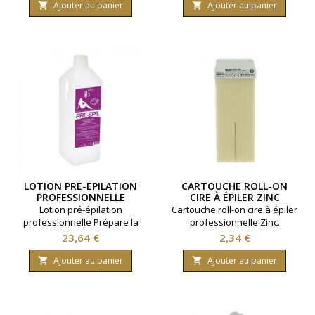
large standard
Ajouter au panier
Ajouter au panier


LOTION PRÉ-ÉPILATION
CARTOUCHE ROLL-ON
PROFESSIONNELLE
CIRE À ÉPILER ZINC
1000ML
Lotion pré-épilation
Cartouche roll-on cire à épiler
professionnelle Prépare la
professionnelle Zinc.
peau. Contenance 1000ml.
Contenance 100ml. Pour poils
Prix
Prix
23,64 €
2,34 €
fins et zones très sensibles.
Ajouter au panier
Ajouter au panier

