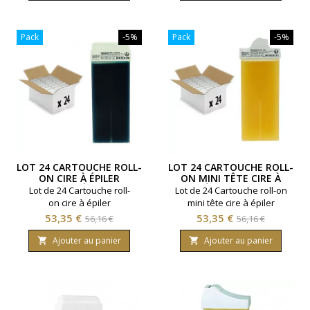
base
base
Pack
-5%
Pack
-5%
LOT 24 CARTOUCHE ROLL-
LOT 24 CARTOUCHE ROLL-
ON CIRE À ÉPILER
ON MINI TÊTE CIRE À
AZULÈNE
ÉPILER MIEL
Lot de 24 Cartouche roll-
Lot de 24 Cartouche roll-on
on cire à épiler
mini tête cire à épiler
professionnelle Azulène.
professionnelle miel.
Prix
Prix
Prix
Prix
53,35 €
53,35 €
56,16 €
56,16 €
Contenance 100ml. Pour
Contenance 100ml. Tous
de
de
peaux sensibles.
types de peaux.
Ajouter au panier
Ajouter au panier


base
base