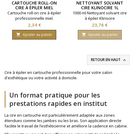
CARTOUCHE ROLL-ON
NETTOYANT SOLVANT
CIRE À ÉPILER MIEL
CIRE KLINOCIRE 1L
Cartouche roll-on cire à épiler
1000 ml Nettoyant solvant cire
professionnelle miel.
à épiler Klinocire
Contenance 100ml. Tous
Prix
Prix
2,34 €
23,76 €
types de peaux.
Ajouter au panier
Ajouter au panier


RETOUR EN HAUT

Cire à épiler en cartouche professionnelle pour votre salon
d'esthétique ou votre activité à domicile.
Un format pratique pour les
prestations rapides en institut
La cire en cartouche est particulièrement adaptée aux zones
étendues comme les jambes ou les bras. Son application directe
facilite le travail de l’esthéticienne et améliore la cadence en cabine.