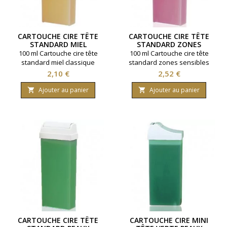
CARTOUCHE CIRE TÊTE
CARTOUCHE CIRE TÊTE
STANDARD MIEL
STANDARD ZONES
CLASSIQUE
SENSIBLES
100 ml Cartouche cire tête
100 ml Cartouche cire tête
standard miel classique
standard zones sensibles
Prix
Prix
2,10 €
2,52 €
Ajouter au panier
Ajouter au panier


CARTOUCHE CIRE TÊTE
CARTOUCHE CIRE MINI