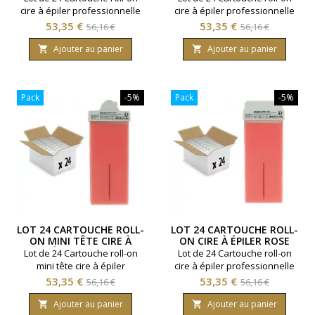
cire à épiler professionnelle
cire à épiler professionnelle
Zinc. Contenance 100ml. Pour
Aloe Vera.Contenance 100ml.
Prix
Prix
Prix
Prix
53,35 €
53,35 €
56,16 €
56,16 €
poils fins et zones très
Pour peaux sensibles.
de
de
sensibles.
Ajouter au panier
Ajouter au panier


base
base
Pack
-5%
Pack
-5%
LOT 24 CARTOUCHE ROLL-
LOT 24 CARTOUCHE ROLL-
ON MINI TÊTE CIRE À
ON CIRE À ÉPILER ROSE
ÉPILER ROSE
Lot de 24 Cartouche roll-on
Lot de 24 Cartouche roll-on
mini tête cire à épiler
cire à épiler professionnelle
professionnelle Rose.
Rose. Contenance 100ml.
Prix
Prix
Prix
Prix
53,35 €
53,35 €
56,16 €
56,16 €
Contenance 100ml. Pour
Pour peaux sensibles.
de
de
peaux sensibles.
Ajouter au panier
Ajouter au panier

