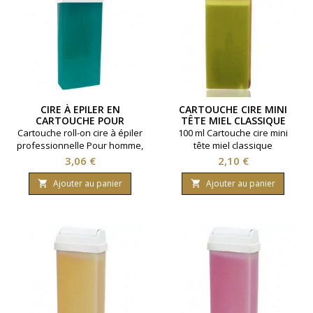
CIRE À EPILER EN
CARTOUCHE CIRE MINI
CARTOUCHE POUR
TÊTE MIEL CLASSIQUE
HOMME 100ML
Cartouche roll-on cire à épiler
100 ml Cartouche cire mini
professionnelle Pour homme,
tête miel classique
spécial poils épais et drus.
Prix
Prix
3,06 €
2,10 €
Contenance 100ml. Tous
types de peaux.
Ajouter au panier
Ajouter au panier

