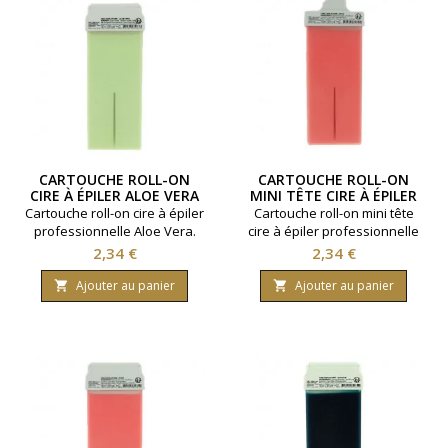
CARTOUCHE ROLL-ON
CARTOUCHE ROLL-ON
CIRE À ÉPILER ALOE VERA
MINI TÊTE CIRE À ÉPILER
ROSE
Cartouche roll-on cire à épiler
Cartouche roll-on mini tête
professionnelle Aloe Vera.
cire à épiler professionnelle
Contenance 100ml.Pour
Rose. Contenance 100ml.Pour
Prix
Prix
2,34 €
2,34 €
peaux sensibles.
peaux sensibles.
Ajouter au panier
Ajouter au panier

