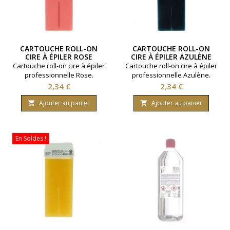
CARTOUCHE ROLL-ON
CARTOUCHE ROLL-ON
CIRE À ÉPILER ROSE
CIRE À ÉPILER AZULÈNE
Cartouche roll-on cire à épiler
Cartouche roll-on cire à épiler
professionnelle Rose.
professionnelle Azulène.
Contenance 100ml. Pour
Contenance 100ml. Pour
Prix
Prix
2,34 €
2,34 €
peaux sensibles.
peaux sensibles.
Ajouter au panier
Ajouter au panier


En Soldes !