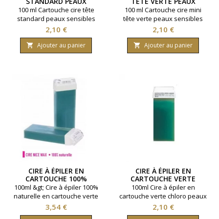
STANDARD PEAUX
TÊTE VERTE PEAUX
SENSIBLES
SENSIBLES
100 ml Cartouche cire tête
100 ml Cartouche cire mini
standard peaux sensibles
tête verte peaux sensibles
Prix
Prix
2,10 €
2,10 €
Ajouter au panier
Ajouter au panier


CIRE À ÉPILER EN
CIRE À ÉPILER EN
CARTOUCHE 100%
CARTOUCHE VERTE
NATURELLE VERTE PEAUX
CHLORO PEAUX SENSIBLES
100ml &gt; Cire à épiler 100%
100ml Cire à épiler en
SENSIBLES POILS
naturelle en cartouche verte
cartouche verte chloro peaux
DIFFICILES
pour peaux sensibles et poils
sensibles. Cartouche tête
Prix
Prix
3,54 €
2,10 €
difficilles. Cartouche tête
large standard