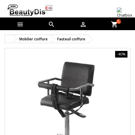
0



shopping_cart
Mobilier coiffure
Fauteuil coiffure
-40%