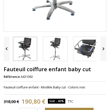


Fauteuil coiffure enfant baby cut
Référence
A431092
Fauteuil coiffure enfant - Modèle Baby cut - Coloris noir.
190,80 €
318,00 €
Soit - 40%
TTC