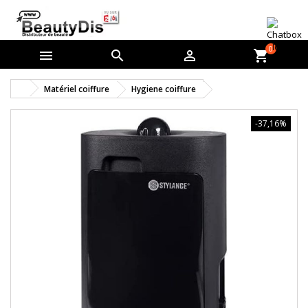
0



shopping_cart
Matériel coiffure
Hygiene coiffure
-37,16%