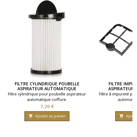
FILTRE CYLINDRIQUE POUBELLE
FILTRE IMPU
ASPIRATEUR AUTOMATIQUE
ASPIRATEUR
Filtre cylindrique pour poubelle aspirateur
Filtre à impureté po
automatique coiffure.
automatiqu
Prix
Pri
7,20 €
7,
Ajouter au panier
Ajoute

