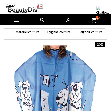
0



shopping_cart
Matériel coiffure
Hygiene coiffure
Peignoir coiffure
-20%