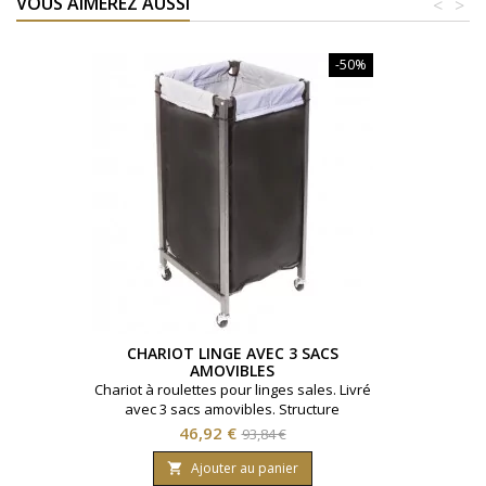
VOUS AIMEREZ AUSSI
<
>
-50%
CHARIOT LINGE AVEC 3 SACS
AMOVIBLES
Chariot à roulettes pour linges sales. Livré
avec 3 sacs amovibles. Structure
métallique.
Prix
Prix
46,92 €
93,84 €
de
Ajouter au panier
