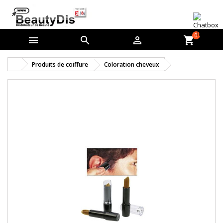
0



shopping_cart
Produits de coiffure
Coloration cheveux