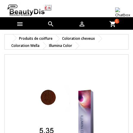
0



shopping_cart
Produits de coiffure
Coloration cheveux
Coloration Wella
Illumina Color