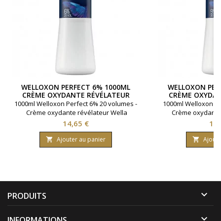
WELLOXON PERFECT 6% 1000ML
WELLOXON PER
CRÈME OXYDANTE RÉVÉLATEUR
CRÈME OXYDAN
WELLA
WE
1000ml Welloxon Perfect 6% 20 volumes -
1000ml Welloxon Pe
Crème oxydante révélateur Wella
Crème oxydante 
Prix
Pri
14,65 €
14,
Ajouter au panier
Ajoute



PRODUITS

INFORMATIONS