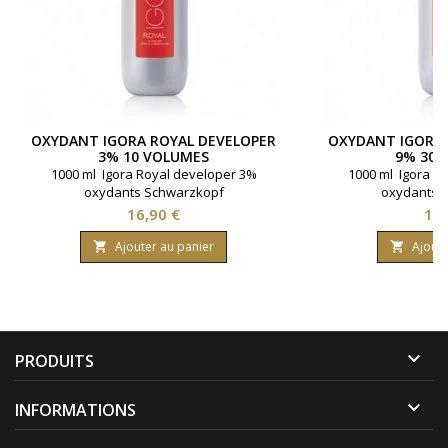
OXYDANT IGORA ROYAL DEVELOPER
OXYDANT IGORA 
3% 10 VOLUMES
9% 30 
1000 ml Igora Royal developer 3%
1000 ml Igora R
oxydants Schwarzkopf
oxydants 
Prix
Pri
16,90 €
16,
Ajouter au panier
Ajoute



PRODUITS

INFORMATIONS