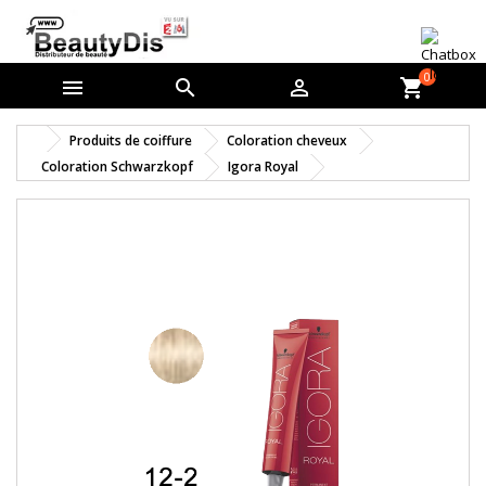
0



shopping_cart
Produits de coiffure
Coloration cheveux
Coloration Schwarzkopf
Igora Royal