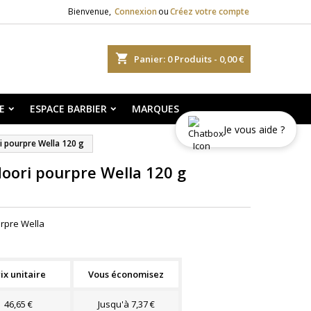
Bienvenue,
Connexion
ou
Créez votre compte
shopping_cart
Panier:
0
Produits - 0,00 €
E
ESPACE BARBIER
MARQUES
Je vous aide ?
i pourpre Wella 120 g
doori pourpre Wella 120 g
urpre Wella
ix unitaire
Vous économisez
46,65 €
Jusqu'à 7,37 €