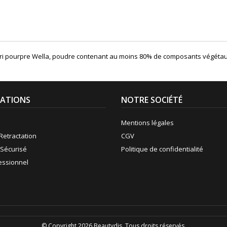
oori pourpre Wella, poudre contenant au moins 80% de composants végéta
ATIONS
NOTRE SOCIÉTÉ
Mentions légales
Retractation
CGV
Sécurisé
Politique de confidentialité
fessionnel
© Copyright 2026 Beautydis. Tous droits réservés.