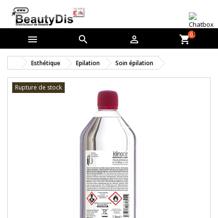
0



shopping_cart
Esthétique
Epilation
Soin épilation
Rupture de stock