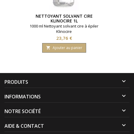
NETTOYANT SOLVANT CIRE
KLINOCIRE 1L
1000 ml Nettoyant solvant cire à épiler
Klinocire
Prix
23,76 €
Ajouter au panier


PRODUITS

INFORMATIONS

NOTRE SOCIÉTÉ

AIDE & CONTACT