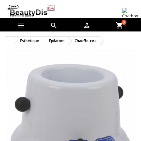
0



shopping_cart
Esthétique
Epilation
Chauffe-cire