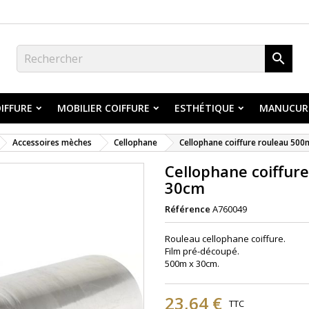

IFFURE
MOBILIER COIFFURE
ESTHÉTIQUE
MANUCUR
Accessoires mèches
Cellophane
Cellophane coiffure rouleau 50
Cellophane coiffur
30cm
Référence
A760049
Rouleau cellophane coiffure.
Film pré-découpé.
500m x 30cm.
23,64 €
TTC