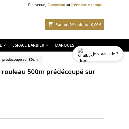
Bienvenue,
Connexion
ou
Créez votre compte
shopping_cart
Panier:
0
Produits - 0,00 €
E
ESPACE BARBIER
MARQUES
Je vous aide ?
0m prédécoupé sur 30cm
e rouleau 500m prédécoupé sur