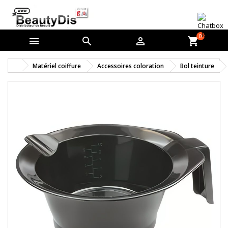
0



shopping_cart
Matériel coiffure
Accessoires coloration
Bol teinture