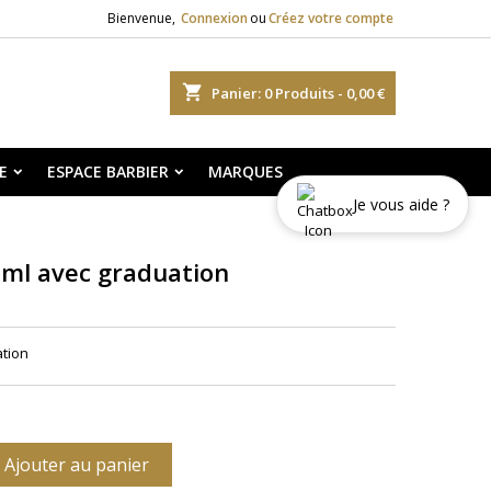
Bienvenue,
Connexion
ou
Créez votre compte
shopping_cart
Panier:
0
Produits - 0,00 €
E
ESPACE BARBIER
MARQUES
Je vous aide ?
ml avec graduation
tion
Ajouter au panier