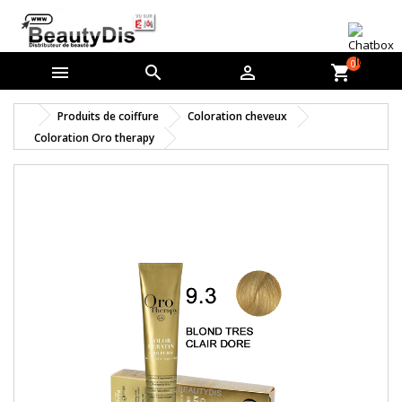
0



shopping_cart
Produits de coiffure
Coloration cheveux
Coloration Oro therapy