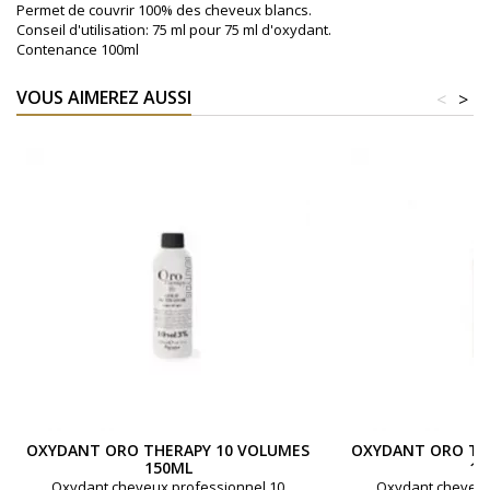
Permet de couvrir 100% des cheveux blancs.
Conseil d'utilisation: 75 ml pour 75 ml d'oxydant.
Contenance 100ml
VOUS AIMEREZ AUSSI
<
>
OXYDANT ORO THERAPY 10 VOLUMES
OXYDANT ORO TH
150ML
15
Oxydant cheveux professionnel 10
Oxydant cheveux