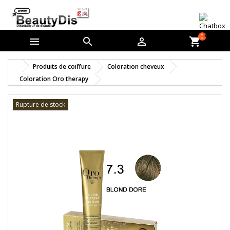
0



shopping_cart
Produits de coiffure
Coloration cheveux
Coloration Oro therapy
Rupture de stock