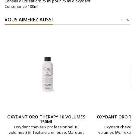
Conseil d'utilisation: 75 ml pour 75 ml d'oxydant.
Contenance 100ml
VOUS AIMEREZ AUSSI
<
>
OXYDANT ORO THERAPY 10 VOLUMES
OXYDANT ORO TH
150ML
15
Oxydant cheveux professionnel 10
Oxydant cheveux
volumes 3%. Texture crémeuse. Marque :
volumes 6%. Textur