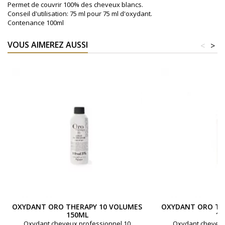
Permet de couvrir 100% des cheveux blancs.
Conseil d'utilisation: 75 ml pour 75 ml d'oxydant.
Contenance 100ml
VOUS AIMEREZ AUSSI
<
>
OXYDANT ORO THERAPY 10 VOLUMES
OXYDANT ORO TH
150ML
15
Oxydant cheveux professionnel 10
Oxydant cheveux