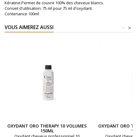
Kératine.Permet de couvrir 100% des cheveux blancs.
Conseil d'utilisation: 75 ml pour 75 ml d'oxydant.
Contenance 100ml
VOUS AIMEREZ AUSSI
<
>
OXYDANT ORO THERAPY 10 VOLUMES
OXYDANT ORO TH
150ML
15
Oxydant cheveux professionnel 10
Oxydant cheveux