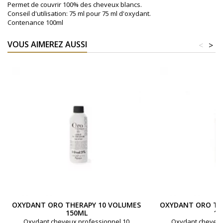
Permet de couvrir 100% des cheveux blancs.
Conseil d'utilisation: 75 ml pour 75 ml d'oxydant.
Contenance 100ml
VOUS AIMEREZ AUSSI
<
>
OXYDANT ORO THERAPY 10 VOLUMES
OXYDANT ORO TH
150ML
15
Oxydant cheveux professionnel 10
Oxydant cheveux