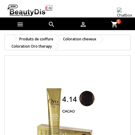
0



shopping_cart
Produits de coiffure
Coloration cheveux
Coloration Oro therapy