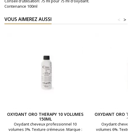
Conseil d'utilisation: 75 ml pour 75 ml d'oxydant.
Contenance 100ml
VOUS AIMEREZ AUSSI
<
>
OXYDANT ORO THERAPY 10 VOLUMES
OXYDANT ORO TH
150ML
15
Oxydant cheveux professionnel 10
Oxydant cheveux
volumes 3%. Texture crémeuse. Marque :
volumes 6%. Textur