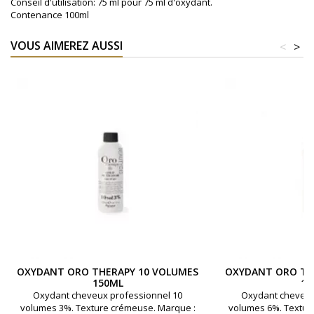
Conseil d'utilisation: 75 ml pour 75 ml d'oxydant.
Contenance 100ml
VOUS AIMEREZ AUSSI
<
>
OXYDANT ORO THERAPY 10 VOLUMES
OXYDANT ORO TH
150ML
15
Oxydant cheveux professionnel 10
Oxydant cheveux
volumes 3%. Texture crémeuse. Marque :
volumes 6%. Textur