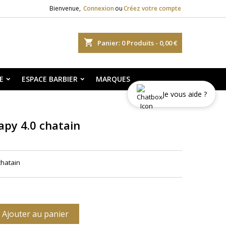
Bienvenue,
Connexion
ou
Créez votre compte
shopping_cart
Panier:
0
Produits - 0,00 €
E
ESPACE BARBIER
MARQUES
Je vous aide ?
apy 4.0 chatain
chatain
Ajouter au panier