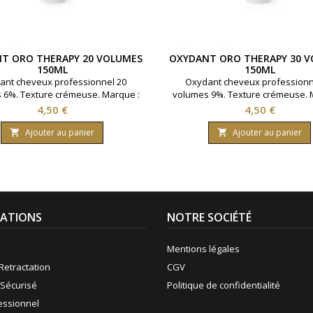
T ORO THERAPY 20 VOLUMES
OXYDANT ORO THERAPY 30 
150ML
150ML
ant cheveux professionnel 20
Oxydant cheveux professionn
 6%. Texture crémeuse. Marque :
volumes 9%. Texture crémeuse. 
Therapy. Contenance : 150 ml.
Oro Therapy. Contenance : 15
Prix
Prix
4,50 €
4,50 €
Ajouter au panier
Ajouter au panier


ATIONS
NOTRE SOCIÉTÉ
Mentions légales
Retractation
CGV
Sécurisé
Politique de confidentialité
fessionnel