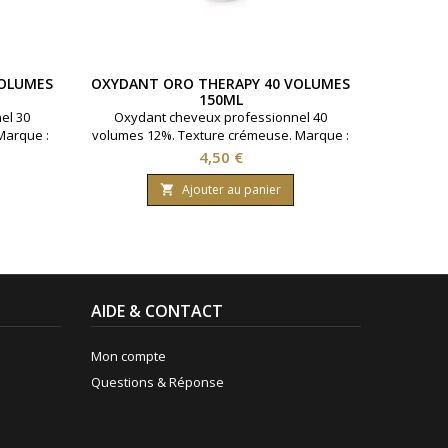
VOLUMES
OXYDANT ORO THERAPY 40 VOLUMES
OXYDAN
150ML
el 30
Oxydant cheveux professionnel 40
Oxyda
Marque :
volumes 12%. Texture crémeuse. Marque :
volumes 
0 ml.
Oro Therapy. Contenance : 150 ml.
Oro T
Prix
4,50 €
Ajouter au panier

AIDE & CONTACT
Mon compte
Questions & Réponse