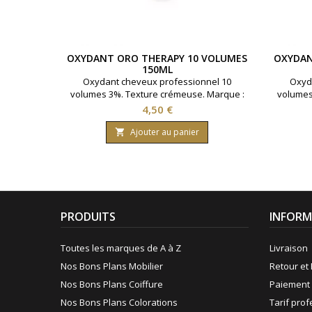
OXYDANT ORO THERAPY 10 VOLUMES
OXYDAN
150ML
Oxydant cheveux professionnel 10
Oxyd
volumes 3%. Texture crémeuse. Marque :
volumes
Oro Therapy. Contenance : 150 ml.
Oro 
Prix
4,50 €
Ajouter au panier

PRODUITS
INFORM
Toutes les marques de A à Z
Livraison
Nos Bons Plans Mobilier
Retour et 
Nos Bons Plans Coiffure
Paiement 
Nos Bons Plans Colorations
Tarif pro