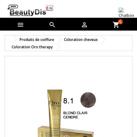
0



shopping_cart
Produits de coiffure
Coloration cheveux
Coloration Oro therapy