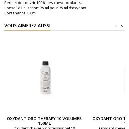
Permet de couvrir 100% des cheveux blancs.
Conseil d'utilisation: 75 ml pour 75 ml d'oxydant.
Contenance 100ml
VOUS AIMEREZ AUSSI
<
>
OXYDANT ORO THERAPY 10 VOLUMES
OXYDANT ORO TH
150ML
15
Oxydant cheveux professionnel 10
Oxydant cheveux