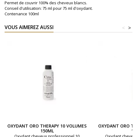
Permet de couvrir 100% des cheveux blancs.
Conseil d'utilisation: 75 ml pour 75 ml d'oxydant.
Contenance 100ml
VOUS AIMEREZ AUSSI
<
>
OXYDANT ORO THERAPY 10 VOLUMES
OXYDANT ORO TH
150ML
15
Oxydant cheveux professionnel 10
Oxydant cheveux