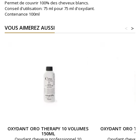
Permet de couvrir 100% des cheveux blancs.
Conseil d'utilisation: 75 ml pour 75 ml d'oxydant.
Contenance 100ml
VOUS AIMEREZ AUSSI
<
>
OXYDANT ORO THERAPY 10 VOLUMES
OXYDANT ORO TH
150ML
15
Oxydant cheveux professionnel 10
Oxydant cheveux