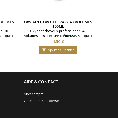
VOLUMES
OXYDANT ORO THERAPY 40 VOLUMES
OXYDAN
150ML
el 30
Oxydant cheveux professionnel 40
Oxyda
Marque :
volumes 12%. Texture crémeuse. Marque :
volumes 
0 ml.
Oro Therapy. Contenance : 150 ml.
Oro T
Prix
4,50 €
Ajouter au panier

AIDE & CONTACT
Mon compte
Questions & Réponse