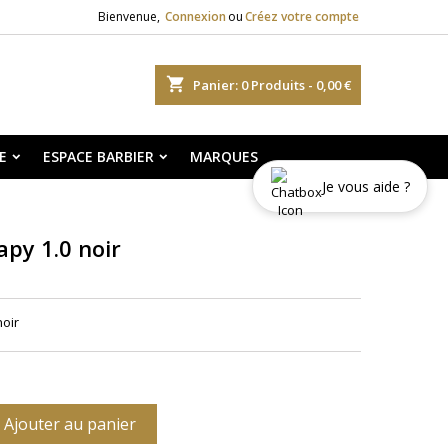
Bienvenue,
Connexion
ou
Créez votre compte
shopping_cart
Panier:
0
Produits - 0,00 €
E
ESPACE BARBIER
MARQUES
Je vous aide ?
py 1.0 noir
noir
Ajouter au panier