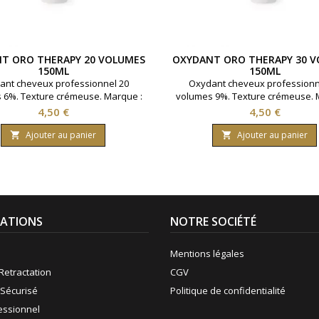
T ORO THERAPY 20 VOLUMES
OXYDANT ORO THERAPY 30 
150ML
150ML
ant cheveux professionnel 20
Oxydant cheveux professionn
 6%. Texture crémeuse. Marque :
volumes 9%. Texture crémeuse. 
Therapy. Contenance : 150 ml.
Oro Therapy. Contenance : 15
Prix
Prix
4,50 €
4,50 €
Ajouter au panier
Ajouter au panier


ATIONS
NOTRE SOCIÉTÉ
Mentions légales
Retractation
CGV
Sécurisé
Politique de confidentialité
fessionnel