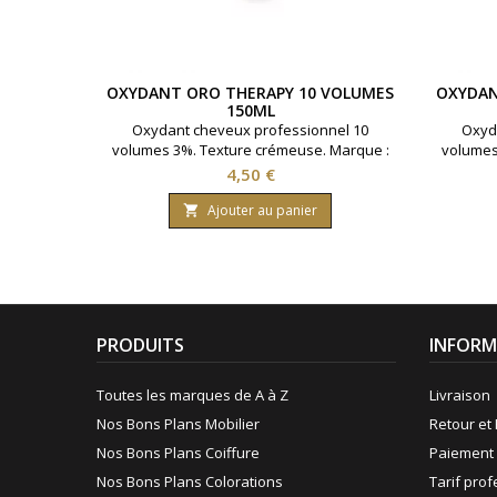
OXYDANT ORO THERAPY 10 VOLUMES
OXYDAN
150ML
Oxydant cheveux professionnel 10
Oxyd
volumes 3%. Texture crémeuse. Marque :
volumes
Oro Therapy. Contenance : 150 ml.
Oro 
Prix
4,50 €
Ajouter au panier

PRODUITS
INFORM
Toutes les marques de A à Z
Livraison
Nos Bons Plans Mobilier
Retour et 
Nos Bons Plans Coiffure
Paiement 
Nos Bons Plans Colorations
Tarif pro