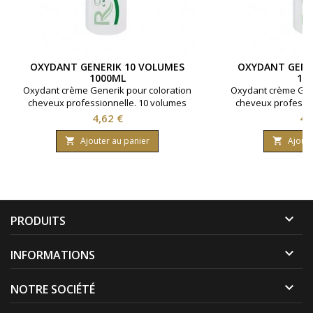
OXYDANT GENERIK 10 VOLUMES
OXYDANT GENE
1000ML
10
Oxydant crème Generik pour coloration
Oxydant crème Gene
cheveux professionnelle. 10 volumes
cheveux professio
contenant 3% d'eau oxygénée. Formule
contenant 6% d'ea
Prix
Pri
4,62 €
4,
avec une enrichissement en huile
avec une enrich
protectrice reine des près ( limnanthes
protectrice reine d
Ajouter au panier
Ajoute


alba ).Bouteille contenant 1000 ml.
alba ).Bouteille 

PRODUITS

INFORMATIONS

NOTRE SOCIÉTÉ