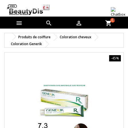
0



shopping_cart
Produits de coiffure
Coloration cheveux
Coloration Generik
-45%