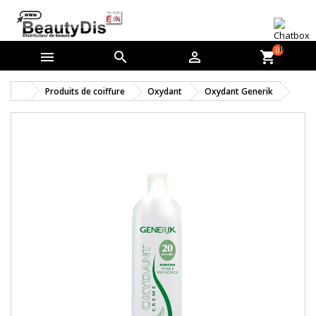
0



shopping_cart
Produits de coiffure
Oxydant
Oxydant Generik