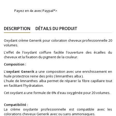
Payez en 4x avec Paypal*>
DESCRIPTION
DÉTAILS DU PRODUIT
Oxydant crème Generik pour coloration cheveux professionnelle
20
volumes.
L'effet de l'oxydant coiffure facilite l'ouverture des écailles du
cheveux et la fixation du pigment de la couleur.
Composition :
L'
oxydant Generik
a une composition
avec une e
nrichissement
en
huile protectrice reine des près (
l
imnanthes
a
lba
).
L'huile de l
imnanthes
a
lba
permet de réparer la fibre capillaire tout
en facilitant l'hydratation.
Cet oxydant a une formule de 6% d'eau oxygénée pour 20 volumes.
Compatibilité :
La crème oxydante professionnelle est compatible avec les
colorations cheveux Generik avec ou sans ammoniaques.