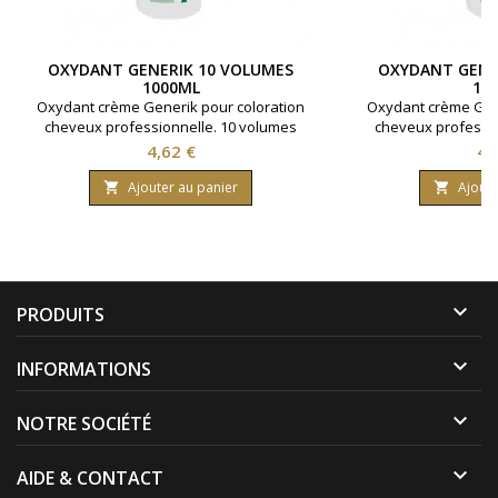
OXYDANT GENERIK 10 VOLUMES
OXYDANT GENE
1000ML
10
Oxydant crème Generik pour coloration
Oxydant crème Gene
cheveux professionnelle. 10 volumes
cheveux professio
contenant 3% d'eau oxygénée. Formule
contenant 9% d'ea
Prix
Pri
4,62 €
4,
avec une enrichissement en huile
avec une enrich
protectrice reine des près ( limnanthes
protectrice reine d
Ajouter au panier
Ajoute


alba ).Bouteille contenant 1000 ml.
alba ).Bouteille 

PRODUITS

INFORMATIONS

NOTRE SOCIÉTÉ

AIDE & CONTACT