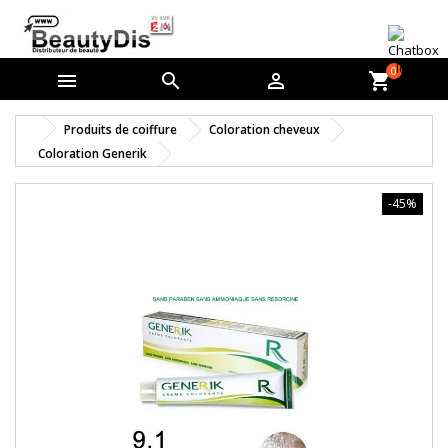
0



shopping_cart
Produits de coiffure
Coloration cheveux
Coloration Generik
-45%