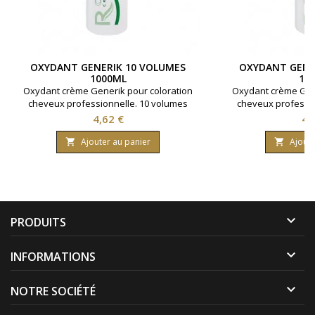
OXYDANT GENERIK 10 VOLUMES
OXYDANT GENE
1000ML
10
Oxydant crème Generik pour coloration
Oxydant crème Gene
cheveux professionnelle. 10 volumes
cheveux professio
contenant 3% d'eau oxygénée. Formule
contenant 6% d'ea
Prix
Pri
4,62 €
4,
avec une enrichissement en huile
avec une enrich
protectrice reine des près ( limnanthes
protectrice reine d
Ajouter au panier
Ajoute


alba ).Bouteille contenant 1000 ml.
alba ).Bouteille 

PRODUITS

INFORMATIONS

NOTRE SOCIÉTÉ