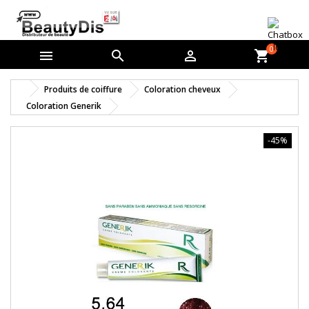
0



shopping_cart
Produits de coiffure
Coloration cheveux
Coloration Generik
-45%