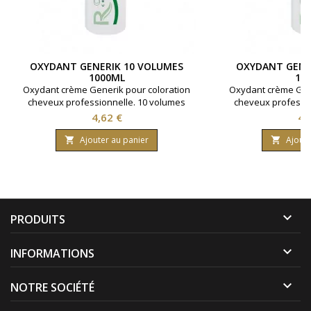
OXYDANT GENERIK 10 VOLUMES
OXYDANT GENE
1000ML
10
Oxydant crème Generik pour coloration
Oxydant crème Gene
cheveux professionnelle. 10 volumes
cheveux professio
contenant 3% d'eau oxygénée. Formule
contenant 6% d'ea
Prix
Pri
4,62 €
4,
avec une enrichissement en huile
avec une enrich
protectrice reine des près ( limnanthes
protectrice reine d
Ajouter au panier
Ajoute


alba ).Bouteille contenant 1000 ml.
alba ).Bouteille 

PRODUITS

INFORMATIONS

NOTRE SOCIÉTÉ