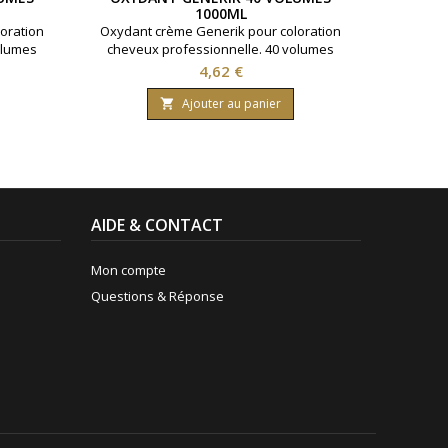
1000ML
AMMO
oration
Oxydant crème Generik pour coloration
Poudre 
olumes
cheveux professionnelle. 40 volumes
violette
Formule
contenant 12% d'eau oxygénée. Formule
C
Prix
4,62 €
huile
avec une enrichissement en huile
nanthes
protectrice reine des près ( limnanthes
Ajouter au panier

0 ml.
alba ).Bouteille contenant 1000 ml.
AIDE & CONTACT
Mon compte
Questions & Réponse