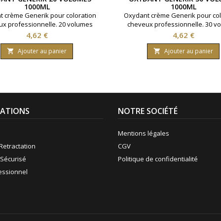
1000ML
1000ML
 crème Generik pour coloration
Oxydant crème Generik pour col
x professionnelle. 20 volumes
cheveux professionnelle. 30 v
ant 6% d'eau oxygénée. Formule
contenant 9% d'eau oxygénée. 
Prix
Prix
4,62 €
4,62 €
 une enrichissement en huile
avec une enrichissement en 
rice reine des près ( limnanthes
protectrice reine des près ( lim
Ajouter au panier
Ajouter au panier


 ).Bouteille contenant 1000 ml.
alba ).Bouteille contenant 100
ATIONS
NOTRE SOCIÉTÉ
Mentions légales
Retractation
CGV
Sécurisé
Politique de confidentialité
fessionnel