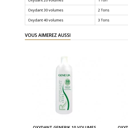
Oxydant 20 volumes
1 Ton
Oxydant 30 volumes
2 Tons
Oxydant 40 volumes
3 Tons
VOUS AIMEREZ AUSSI
OXYDANT GENERIK 10 VOLUMES
OXYD