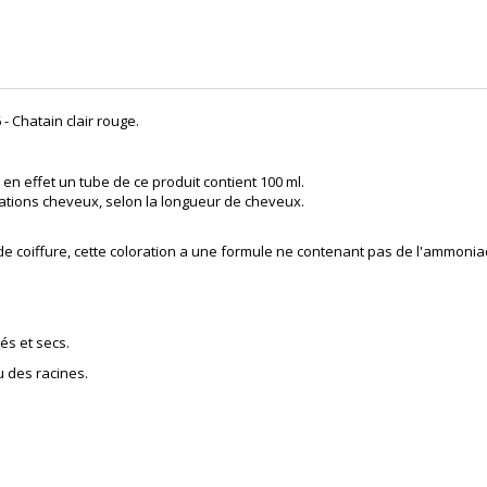
 - Chatain clair rouge.
en effet un tube de ce produit contient 100 ml.
ations cheveux, selon la longueur de cheveux.
 de
coiffure
, cette coloration a une formule ne contenant pas de l'ammoni
és et secs.
u des racines.