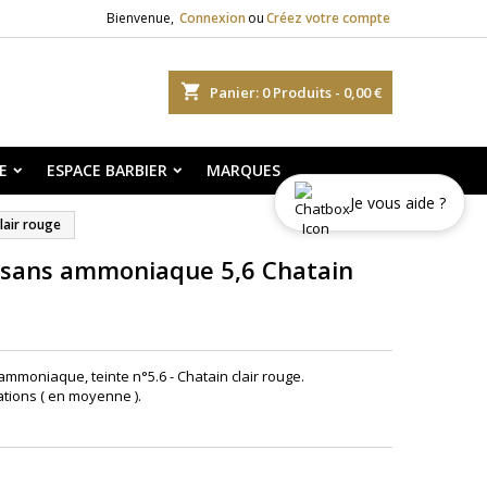
Bienvenue,
Connexion
ou
Créez votre compte
shopping_cart
Panier:
0
Produits - 0,00 €
E
ESPACE BARBIER
MARQUES
Je vous aide ?
lair rouge
 sans ammoniaque 5,6 Chatain
mmoniaque, teinte n°5.6 - Chatain clair rouge.
ations ( en moyenne ).