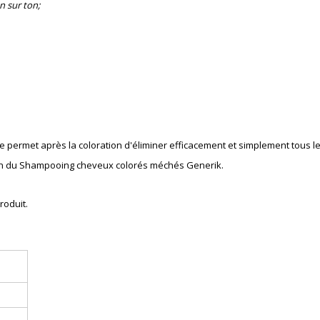
n sur ton;
e permet après la coloration
d'éliminer
e
fficacement
et simplement tous le
ation du Shampooing cheveux colorés méchés Generik.
roduit.