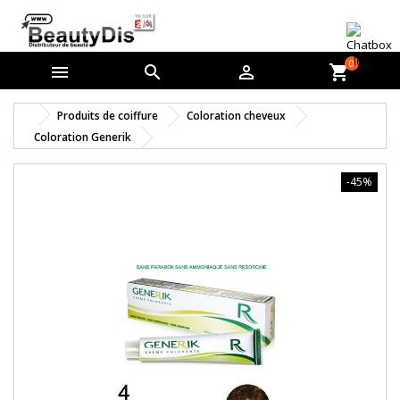
0



shopping_cart
Produits de coiffure
Coloration cheveux
Coloration Generik
-45%