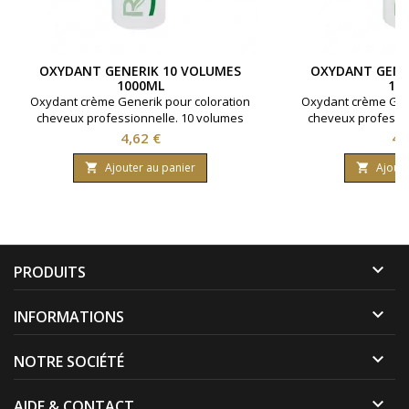
OXYDANT GENERIK 10 VOLUMES
OXYDANT GENE
1000ML
10
Oxydant crème Generik pour coloration
Oxydant crème Gene
cheveux professionnelle. 10 volumes
cheveux professio
contenant 3% d'eau oxygénée. Formule
contenant 6% d'ea
Prix
Pri
4,62 €
4,
avec une enrichissement en huile
avec une enrich
protectrice reine des près ( limnanthes
protectrice reine d
Ajouter au panier
Ajoute


alba ).Bouteille contenant 1000 ml.
alba ).Bouteille 

PRODUITS

INFORMATIONS

NOTRE SOCIÉTÉ

AIDE & CONTACT