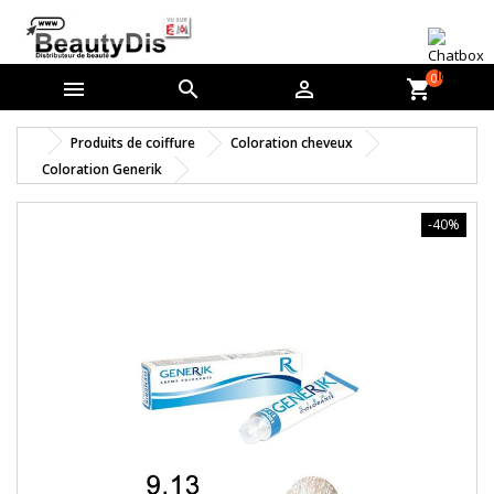
0



shopping_cart
Produits de coiffure
Coloration cheveux
Coloration Generik
-40%