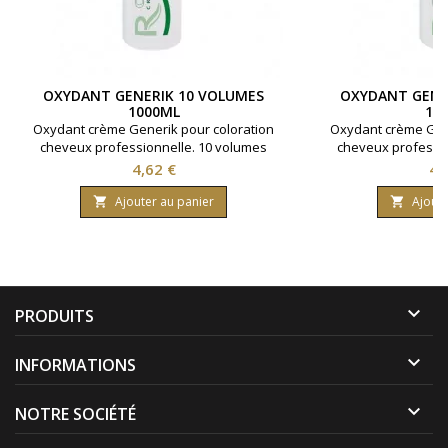
OXYDANT GENERIK 10 VOLUMES
OXYDANT GENE
1000ML
10
Oxydant crème Generik pour coloration
Oxydant crème Gene
cheveux professionnelle. 10 volumes
cheveux professio
contenant 3% d'eau oxygénée. Formule
contenant 6% d'ea
Prix
Pri
4,62 €
4,
avec une enrichissement en huile
avec une enrich
protectrice reine des près ( limnanthes
protectrice reine d
Ajouter au panier
Ajoute


alba ).Bouteille contenant 1000 ml.
alba ).Bouteille 

PRODUITS

INFORMATIONS

NOTRE SOCIÉTÉ