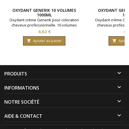
OXYDANT GENERIK 10 VOLUMES
OXYDANT GENE
1000ML
10
Oxydant crème Generik pour coloration
Oxydant crème Gene
cheveux professionnelle. 10 volumes
cheveux professio
contenant 3% d'eau oxygénée. Formule
contenant 6% d'ea
Prix
Pri
4,62 €
4,
avec une enrichissement en huile
avec une enrich
protectrice reine des près ( limnanthes
protectrice reine d
Ajouter au panier
Ajoute


alba ).Bouteille contenant 1000 ml.
alba ).Bouteille 

PRODUITS

INFORMATIONS

NOTRE SOCIÉTÉ

AIDE & CONTACT