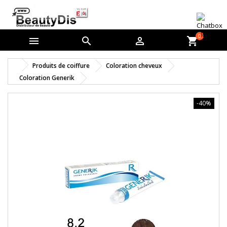
0



shopping_cart
Produits de coiffure
Coloration cheveux
Coloration Generik
-40%