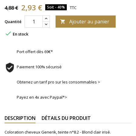
2,93 €
4,88 €
Soit - 40%
TTC
Ajouter au panier
Quantité


En stock
Port offert dès 69€*
Paiement 100% sécurisé
Obtenez un tarif pro sur les consommables >
Payez en 4x avec Paypal*>
DESCRIPTION
DÉTAILS DU PRODUIT
Coloration cheveux Generik, teinte
n°8.2 -
Blond clair irisé.