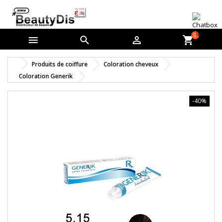
0



shopping_cart
Produits de coiffure
Coloration cheveux
Coloration Generik
-40%