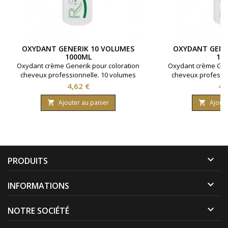
OXYDANT GENERIK 10 VOLUMES
OXYDANT GENE
1000ML
10
Oxydant crème Generik pour coloration
Oxydant crème Gene
cheveux professionnelle. 10 volumes
cheveux professio
contenant 3% d'eau oxygénée. Formule
contenant 6% d'ea
Prix
Pri
4,62 €
4,
avec une enrichissement en huile
avec une enrich
protectrice reine des près ( limnanthes
protectrice reine d
Ajouter au panier
Ajoute


alba ).Bouteille contenant 1000 ml.
alba ).Bouteille 

PRODUITS

INFORMATIONS

NOTRE SOCIÉTÉ