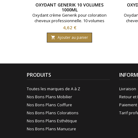
OXYDANT GENERIK 10 VOLUMES
OXYD
1000ML
Oxydant crème Generik pour coloration
Oxydant
cheveux professionnelle. 10 volumes
cheveu
contenant 3% d'eau oxygénée. Formule
conten
Prix
4,62 €
avec une enrichissement en huile
avec
protectrice reine des près ( limnanthes
protect
Ajouter au panier

alba ).Bouteille contenant 1000 ml.
alba
PRODUITS
INFORM
Toutes les marques de A à Z
Livraison
Nos Bons Plans Mobilier
Retour et 
Nos Bons Plans Coiffure
Paiement 
Nos Bons Plans Colorations
Tarif pro
Nos Bons Plans Esthétique
Nos Bons Plans Manucure