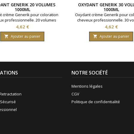
ANT GENERIK 20 VOLUMES
OXYDANT GENERIK 30 VOL
1000ML
1000ML
 crème Generik pour coloration
Oxydant crème Generik pour col
x professionnelle. 20 volumes
cheveux professionnelle. 30 v
ant 6% d'eau oxygénée. Formule
contenant 9% d'eau oxygénée. 
Prix
Prix
4,62 €
4,62 €
 une enrichissement en huile
avec une enrichissement en 
rice reine des près ( limnanthes
protectrice reine des près ( lim
Ajouter au panier
Ajouter au panier


 ).Bouteille contenant 1000 ml.
alba ).Bouteille contenant 100
ATIONS
NOTRE SOCIÉTÉ
Mentions légales
Retractation
CGV
Sécurisé
Politique de confidentialité
fessionnel