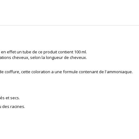
en effet un tube de ce produit contient 100 ml.
ations cheveux, selon la longueur de cheveux.
 de
coiffure
, cette coloration a une formule contenant de l'ammoniaque.
és et secs.
u des racines.