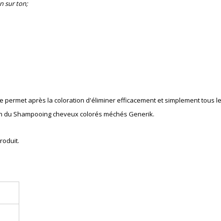
n sur ton;
e permet après la coloration
d'éliminer
e
fficacement
et simplement tous le
ation du Shampooing cheveux colorés méchés Generik.
roduit.