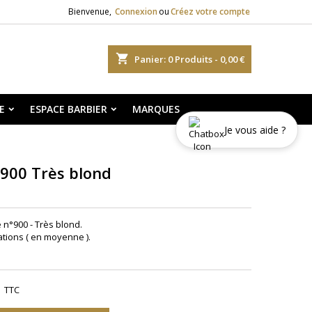
Bienvenue,
Connexion
ou
Créez votre compte
shopping_cart
Panier:
0
Produits - 0,00 €
E
ESPACE BARBIER
MARQUES
Je vous aide ?
 900 Très blond
e n°900 -
Très blond.
ations ( en moyenne ).
TTC