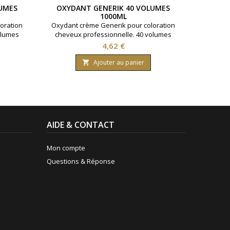
UMES
OXYDANT GENERIK 40 VOLUMES
S
1000ML
DÉCOL
oration
Oxydant crème Generik pour coloration
500gr Po
olumes
cheveux professionnelle. 40 volumes
jusqu'
Formule
contenant 12% d'eau oxygénée. Formule
Prix
4,62 €
huile
avec une enrichissement en huile
nanthes
protectrice reine des près ( limnanthes
Ajouter au panier

0 ml.
alba ).Bouteille contenant 1000 ml.
AIDE & CONTACT
Mon compte
Questions & Réponse