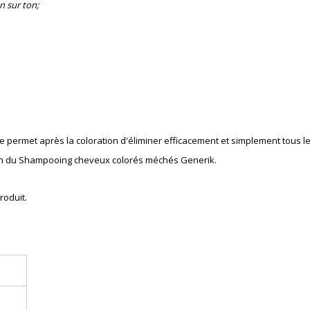
n sur ton;
e permet après la coloration
d'éliminer
e
fficacement
et simplement tous le
ation du Shampooing cheveux colorés méchés Generik.
roduit.