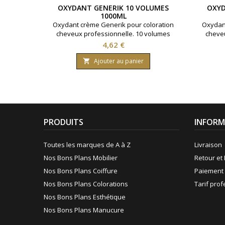
OXYDANT GENERIK 10 VOLUMES
OXYD
1000ML
Oxydant crème Generik pour coloration
Oxydant
cheveux professionnelle. 10 volumes
cheveu
contenant 3% d'eau oxygénée. Formule
conten
Prix
4,62 €
avec une enrichissement en huile
avec
protectrice reine des près ( limnanthes
protect
Ajouter au panier

alba ).Bouteille contenant 1000 ml.
alba
PRODUITS
INFORM
Toutes les marques de A à Z
Livraison
Nos Bons Plans Mobilier
Retour et 
Nos Bons Plans Coiffure
Paiement 
Nos Bons Plans Colorations
Tarif pro
Nos Bons Plans Esthétique
Nos Bons Plans Manucure