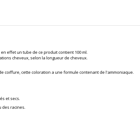
en effet un tube de ce produit contient 100 ml.
ations cheveux, selon la longueur de cheveux.
 de
coiffure
, cette coloration a une formule contenant de l'ammoniaque.
és et secs.
u des racines.