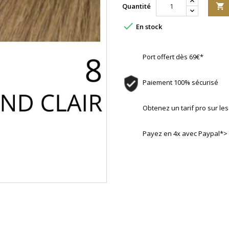
Quantité


En stock
Port offert dès 69€*
Paiement 100% sécurisé
Obtenez un tarif pro sur l
Payez en 4x avec Paypal*>