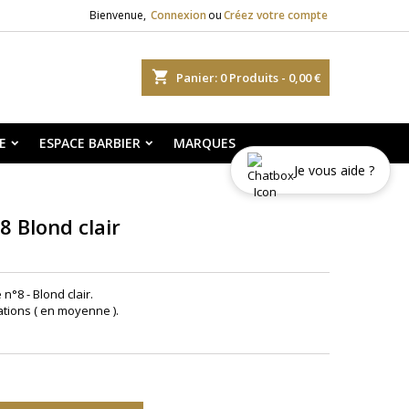
Bienvenue,
Connexion
ou
Créez votre compte
shopping_cart
Panier:
0
Produits - 0,00 €
E
ESPACE BARBIER
MARQUES
Je vous aide ?
8 Blond clair
n°8 - Blond clair.
ations ( en moyenne ).