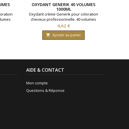
UMES
OXYDANT GENERIK 40 VOLUMES
S
1000ML
DÉCOL
oration
Oxydant crème Generik pour coloration
500gr Po
olumes
cheveux professionnelle. 40 volumes
jusqu'
Formule
contenant 12% d'eau oxygénée. Formule
Prix
4,62 €
huile
avec une enrichissement en huile
nanthes
protectrice reine des près ( limnanthes
Ajouter au panier

0 ml.
alba ).Bouteille contenant 1000 ml.
AIDE & CONTACT
Mon compte
Questions & Réponse