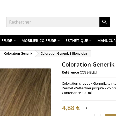

IFFURE
MOBILIER COIFFURE
ESTHÉTIQUE
MANUCUR
Coloration Generik
Coloration Generik 8 Blond clair
Coloration Generik 
Référence
CCG8-BLEU
Coloration cheveux Generik, teinte 
Permet d'effectuer jusqu'a 2 color
Contenance 100 ml.
4,88 €
TTC