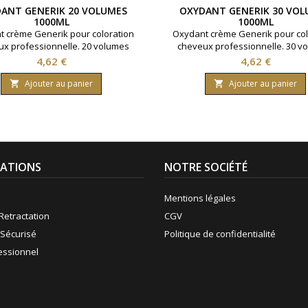
ANT GENERIK 20 VOLUMES
OXYDANT GENERIK 30 VOL
1000ML
1000ML
 crème Generik pour coloration
Oxydant crème Generik pour col
x professionnelle. 20 volumes
cheveux professionnelle. 30 v
ant 6% d'eau oxygénée. Formule
contenant 9% d'eau oxygénée. 
Prix
Prix
4,62 €
4,62 €
 une enrichissement en huile
avec une enrichissement en 
rice reine des près ( limnanthes
protectrice reine des près ( lim
Ajouter au panier
Ajouter au panier


 ).Bouteille contenant 1000 ml.
alba ).Bouteille contenant 100
ATIONS
NOTRE SOCIÉTÉ
Mentions légales
Retractation
CGV
Sécurisé
Politique de confidentialité
fessionnel