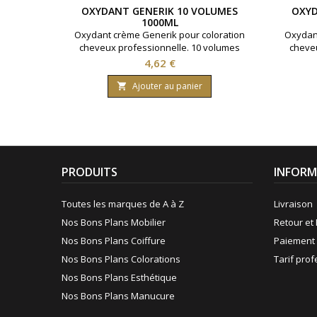
OXYDANT GENERIK 10 VOLUMES
OXYD
1000ML
Oxydant crème Generik pour coloration
Oxydant
cheveux professionnelle. 10 volumes
cheveu
contenant 3% d'eau oxygénée. Formule
conten
Prix
4,62 €
avec une enrichissement en huile
avec
protectrice reine des près ( limnanthes
protect
Ajouter au panier

alba ).Bouteille contenant 1000 ml.
alba
PRODUITS
INFORM
Toutes les marques de A à Z
Livraison
Nos Bons Plans Mobilier
Retour et 
Nos Bons Plans Coiffure
Paiement 
Nos Bons Plans Colorations
Tarif pro
Nos Bons Plans Esthétique
Nos Bons Plans Manucure