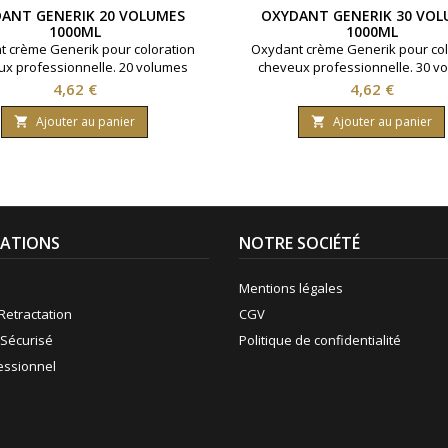
ANT GENERIK 20 VOLUMES
OXYDANT GENERIK 30 VOL
1000ML
1000ML
 crème Generik pour coloration
Oxydant crème Generik pour col
x professionnelle. 20 volumes
cheveux professionnelle. 30 v
ant 6% d'eau oxygénée. Formule
contenant 9% d'eau oxygénée. 
Prix
Prix
4,62 €
4,62 €
 une enrichissement en huile
avec une enrichissement en 
rice reine des près ( limnanthes
protectrice reine des près ( lim
Ajouter au panier
Ajouter au panier


 ).Bouteille contenant 1000 ml.
alba ).Bouteille contenant 100
ATIONS
NOTRE SOCIÉTÉ
Mentions légales
Retractation
CGV
Sécurisé
Politique de confidentialité
fessionnel