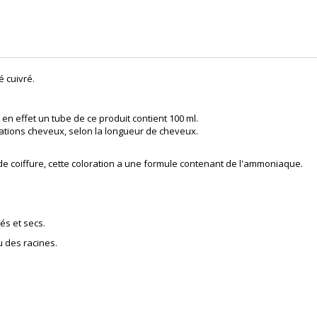
 cuivré.
en effet un tube de ce produit contient 100 ml.
ations cheveux, selon la longueur de cheveux.
 de
coiffure
, cette coloration a une formule contenant de l'ammoniaque.
és et secs.
u des racines.