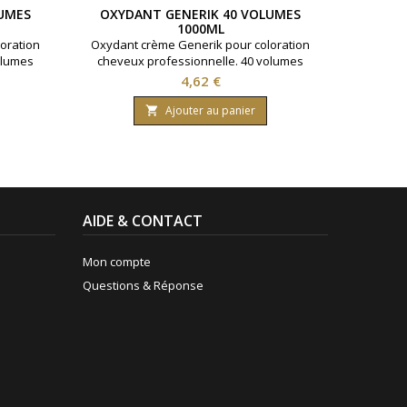
UMES
OXYDANT GENERIK 40 VOLUMES
S
1000ML
DÉCOL
oration
Oxydant crème Generik pour coloration
500gr Po
olumes
cheveux professionnelle. 40 volumes
jusqu'
Formule
contenant 12% d'eau oxygénée. Formule
Prix
4,62 €
huile
avec une enrichissement en huile
nanthes
protectrice reine des près ( limnanthes
Ajouter au panier

0 ml.
alba ).Bouteille contenant 1000 ml.
AIDE & CONTACT
Mon compte
Questions & Réponse