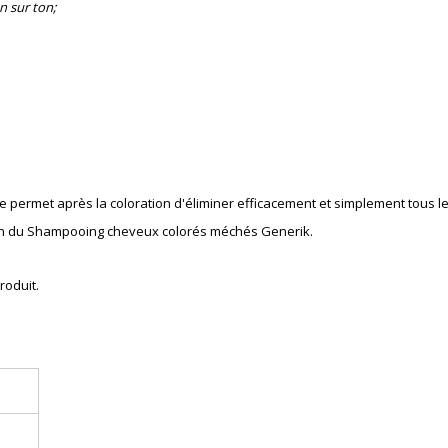
n sur ton;
e permet après la coloration
d'éliminer
e
fficacement
et simplement tous le
ation du Shampooing cheveux colorés méchés Generik.
roduit.