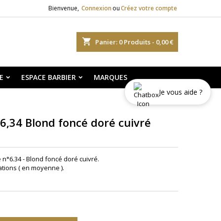
Bienvenue,
Connexion
ou
Créez votre compte
shopping_cart
Panier:
0
Produits - 0,00 €
E
ESPACE BARBIER
MARQUES
Je vous aide ?
6,34 Blond foncé doré cuivré
 n°6.34 -
Blond foncé doré cuivré.
ations ( en moyenne ).