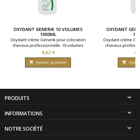
OXYDANT GENERIK 10 VOLUMES
OXYDANT GENE
1000ML
10
Oxydant crème Generik pour coloration
Oxydant crème Gene
cheveux professionnelle. 10 volumes
cheveux professio
contenant 3% d'eau oxygénée. Formule
contenant 6% d'ea
Prix
Pri
4,62 €
4,
avec une enrichissement en huile
avec une enrich
protectrice reine des près ( limnanthes
protectrice reine d
Ajouter au panier
Ajoute


alba ).Bouteille contenant 1000 ml.
alba ).Bouteille 

PRODUITS

INFORMATIONS

NOTRE SOCIÉTÉ