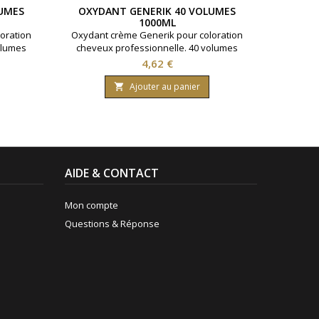
UMES
OXYDANT GENERIK 40 VOLUMES
S
1000ML
DÉCOL
oration
Oxydant crème Generik pour coloration
500gr Po
olumes
cheveux professionnelle. 40 volumes
jusqu'
Formule
contenant 12% d'eau oxygénée. Formule
Prix
4,62 €
huile
avec une enrichissement en huile
nanthes
protectrice reine des près ( limnanthes
Ajouter au panier

0 ml.
alba ).Bouteille contenant 1000 ml.
AIDE & CONTACT
Mon compte
Questions & Réponse