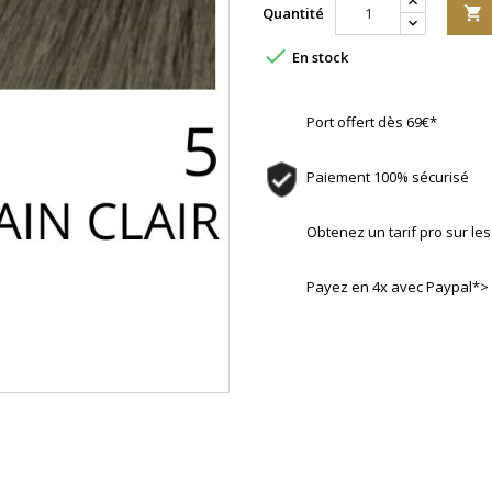
Quantité


En stock
Port offert dès 69€*
Paiement 100% sécurisé
Obtenez un tarif pro sur l
Payez en 4x avec Paypal*>