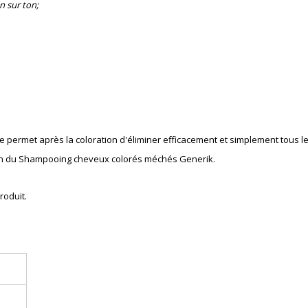
n sur ton;
e permet après la coloration
d'éliminer
e
fficacement
et simplement tous le
ation du Shampooing cheveux colorés méchés Generik.
roduit.