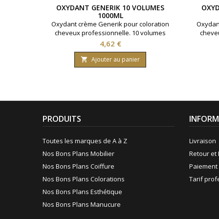
OXYDANT GENERIK 10 VOLUMES
OXYD
1000ML
Oxydant crème Generik pour coloration
Oxydant
cheveux professionnelle. 10 volumes
cheveu
contenant 3% d'eau oxygénée. Formule
conten
Prix
4,62 €
avec une enrichissement en huile
avec
protectrice reine des près ( limnanthes
protect
Ajouter au panier

alba ).Bouteille contenant 1000 ml.
alba
PRODUITS
INFORM
Toutes les marques de A à Z
Livraison
Nos Bons Plans Mobilier
Retour et 
Nos Bons Plans Coiffure
Paiement 
Nos Bons Plans Colorations
Tarif pro
Nos Bons Plans Esthétique
Nos Bons Plans Manucure