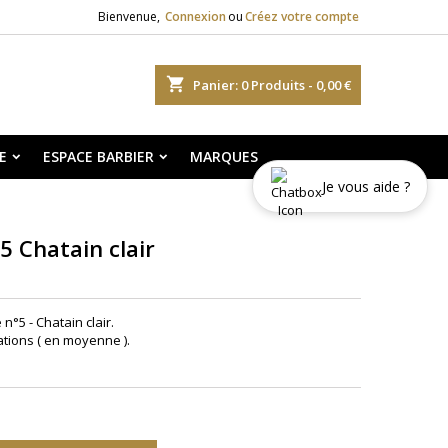
Bienvenue,
Connexion
ou
Créez votre compte
shopping_cart
Panier:
0
Produits - 0,00 €
E
ESPACE BARBIER
MARQUES
Je vous aide ?
5 Chatain clair
n°5 - Chatain clair.
ations ( en moyenne ).