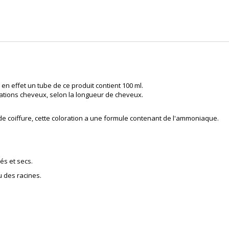
en effet un tube de ce produit contient 100 ml.
ations cheveux, selon la longueur de cheveux.
 de
coiffure
, cette coloration a une formule contenant de l'ammoniaque.
és et secs.
u des racines.