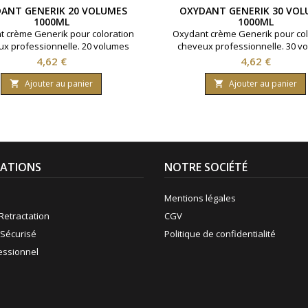
ANT GENERIK 20 VOLUMES
OXYDANT GENERIK 30 VOL
1000ML
1000ML
 crème Generik pour coloration
Oxydant crème Generik pour col
x professionnelle. 20 volumes
cheveux professionnelle. 30 v
ant 6% d'eau oxygénée. Formule
contenant 9% d'eau oxygénée. 
Prix
Prix
4,62 €
4,62 €
 une enrichissement en huile
avec une enrichissement en 
rice reine des près ( limnanthes
protectrice reine des près ( lim
Ajouter au panier
Ajouter au panier


 ).Bouteille contenant 1000 ml.
alba ).Bouteille contenant 100
ATIONS
NOTRE SOCIÉTÉ
Mentions légales
Retractation
CGV
Sécurisé
Politique de confidentialité
fessionnel