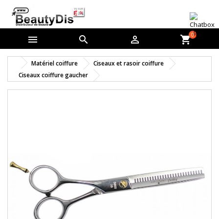
0



shopping_cart
Matériel coiffure
Ciseaux et rasoir coiffure
Ciseaux coiffure gaucher