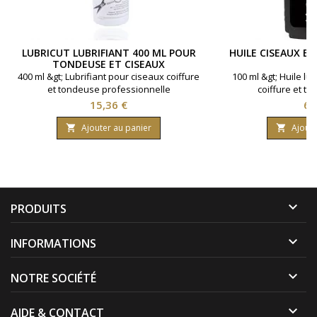
LUBRICUT LUBRIFIANT 400 ML POUR
HUILE CISEAUX E
TONDEUSE ET CISEAUX
400 ml &gt; Lubrifiant pour ciseaux coiffure
100 ml &gt; Huile lu
et tondeuse professionnelle
coiffure et to
Prix
Pri
15,36 €
6,
Ajouter au panier
Ajoute



PRODUITS

INFORMATIONS

NOTRE SOCIÉTÉ

AIDE & CONTACT