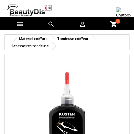
0



shopping_cart
Matériel coiffure
Tondeuse coiffeur
Accessoires tondeuse