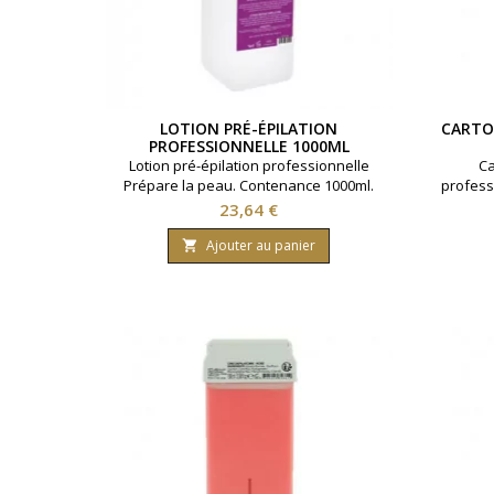
LOTION PRÉ-ÉPILATION
CARTOU
PROFESSIONNELLE 1000ML
Lotion pré-épilation professionnelle
Ca
Prépare la peau. Contenance 1000ml.
profess
Pour po
Prix
23,64 €
Ajouter au panier
