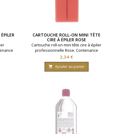
 ÉPILER
CARTOUCHE ROLL-ON MINI TÊTE
CIRE À ÉPILER ROSE
ler
Cartouche roll-on mini tête cire à épiler
tenance
professionnelle Rose. Contenance
s.
100ml.Pour peaux sensibles.
Prix
2,34 €
Ajouter au panier
