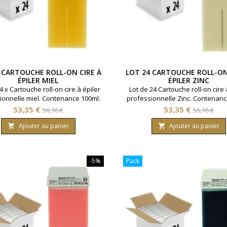
 CARTOUCHE ROLL-ON CIRE À
LOT 24 CARTOUCHE ROLL-ON
ÉPILER MIEL
ÉPILER ZINC
4 x Cartouche roll-on cire à épiler
Lot de 24 Cartouche roll-on cire 
ionnelle miel. Contenance 100ml.
professionnelle Zinc. Contenanc
Tous types de peaux.
Pour poils fins et zones très se
Prix
Prix
Prix
Prix
53,35 €
53,35 €
56,16 €
56,16 €
de
de
Ajouter au panier
Ajouter au panier


base
base
-5%
Pack