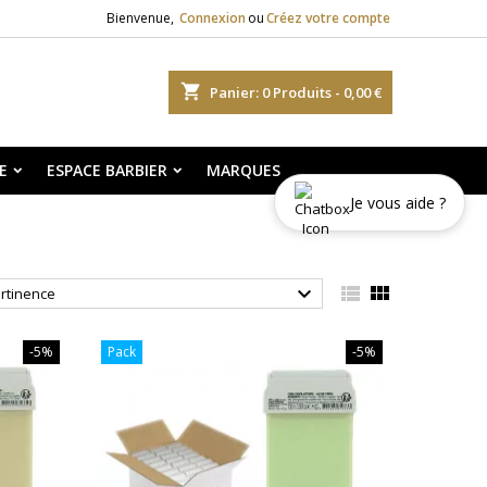
Bienvenue,
Connexion
ou
Créez votre compte
shopping_cart
Panier:
0
Produits - 0,00 €
E
ESPACE BARBIER
MARQUES
Je vous aide ?



rtinence
-5%
Pack
-5%