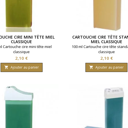
UCHE CIRE MINI TÊTE MIEL
CARTOUCHE CIRE TÊTE ST
CLASSIQUE
MIEL CLASSIQUE
l Cartouche cire mini tête miel
100 ml Cartouche cire tête stand
classique
classique
Prix
Prix
2,10 €
2,10 €
Ajouter au panier
Ajouter au panier

