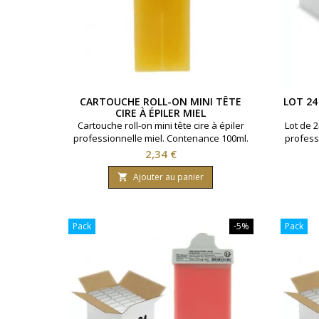
CARTOUCHE ROLL-ON MINI TÊTE
LOT 24
CIRE À ÉPILER MIEL
Cartouche roll-on mini tête cire à épiler
Lot de 2
professionnelle miel. Contenance 100ml.
profess
Tous types de peaux.
Prix
2,34 €
Ajouter au panier

Pack
-5%
Pack