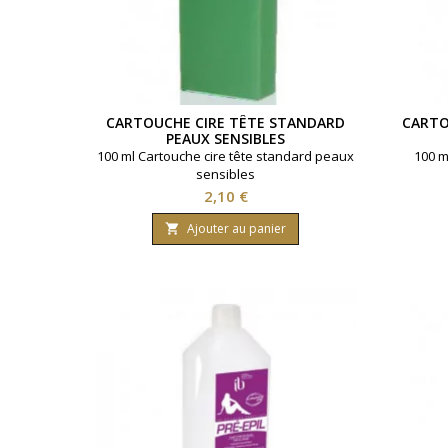
CARTOUCHE CIRE TÊTE STANDARD
CARTO
PEAUX SENSIBLES
100 ml Cartouche cire tête standard peaux
100 m
sensibles
Prix
2,10 €
Ajouter au panier
