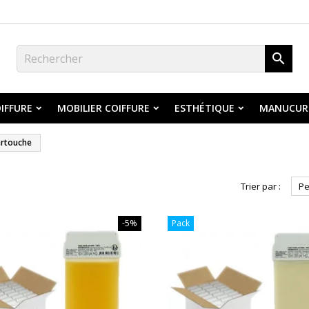

IFFURE
MOBILIER COIFFURE
ESTHÉTIQUE
MANUCUR
cartouche
Trier par :
Pe
-5%
Pack