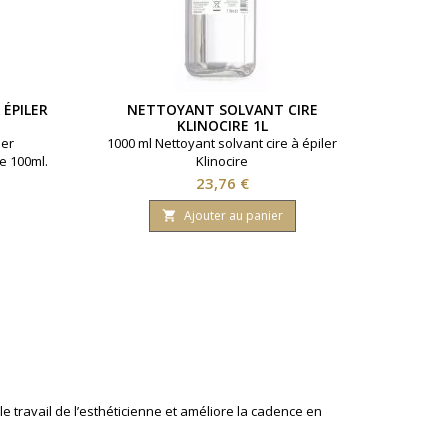
 ÉPILER
NETTOYANT SOLVANT CIRE
KLINOCIRE 1L
ler
1000 ml Nettoyant solvant cire à épiler
e 100ml.
Klinocire
Prix
23,76 €
Ajouter au panier

e travail de l’esthéticienne et améliore la cadence en