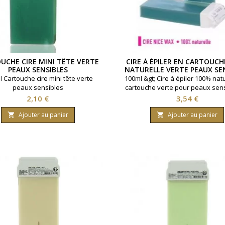
UCHE CIRE MINI TÊTE VERTE
CIRE À ÉPILER EN CARTOUCH
PEAUX SENSIBLES
NATURELLE VERTE PEAUX SE
POILS DIFFICILES
l Cartouche cire mini tête verte
100ml &gt; Cire à épiler 100% nat
peaux sensibles
cartouche verte pour peaux sens
poils difficilles. Cartouche tête
Prix
Prix
2,10 €
3,54 €
standard
Ajouter au panier
Ajouter au panier

