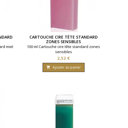
ANDARD
CARTOUCHE CIRE TÊTE STANDARD
ZONES SENSIBLES
ard miel
100 ml Cartouche cire tête standard zones
sensibles
Prix
2,52 €
Ajouter au panier
