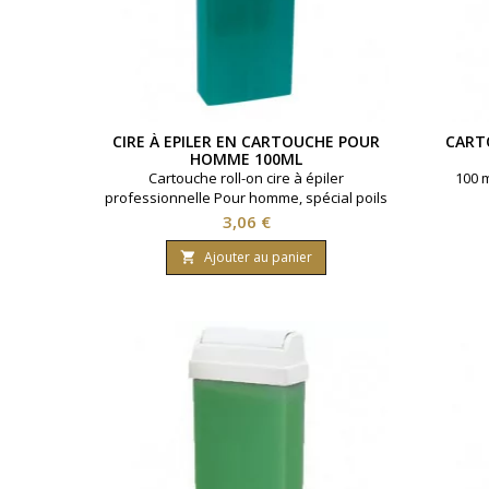
CIRE À EPILER EN CARTOUCHE POUR
CARTO
HOMME 100ML
Cartouche roll-on cire à épiler
100 m
professionnelle Pour homme, spécial poils
épais et drus. Contenance 100ml. Tous
Prix
3,06 €
types de peaux.
Ajouter au panier
