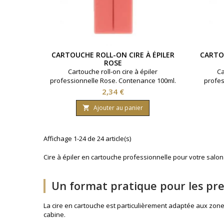
CARTOUCHE ROLL-ON CIRE À ÉPILER
CARTOU
ROSE
Cartouche roll-on cire à épiler
Ca
professionnelle Rose. Contenance 100ml.
profes
Pour peaux sensibles.
10
Prix
2,34 €
Ajouter au panier

Affichage 1-24 de 24 article(s)
Cire à épiler en cartouche professionnelle pour votre salon 
Un format pratique pour les pres
La cire en cartouche est particulièrement adaptée aux zones
cabine.