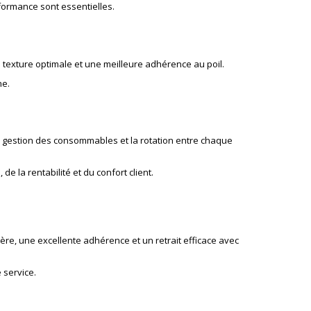
erformance sont essentielles.
 texture optimale et une meilleure adhérence au poil.
he.
t la gestion des consommables et la rotation entre chaque
 la rentabilité et du confort client.
ière, une excellente adhérence et un retrait efficace avec
 service.