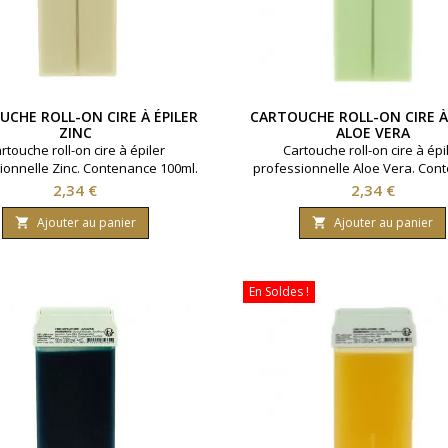
CHE ROLL-ON CIRE À ÉPILER
CARTOUCHE ROLL-ON CIRE À
ZINC
ALOE VERA
rtouche roll-on cire à épiler
Cartouche roll-on cire à épi
ionnelle Zinc. Contenance 100ml.
professionnelle Aloe Vera. Con
ils fins et zones très sensibles.
100ml.Pour peaux sensible
Prix
Prix
2,34 €
2,34 €
Ajouter au panier
Ajouter au panier


En Soldes !