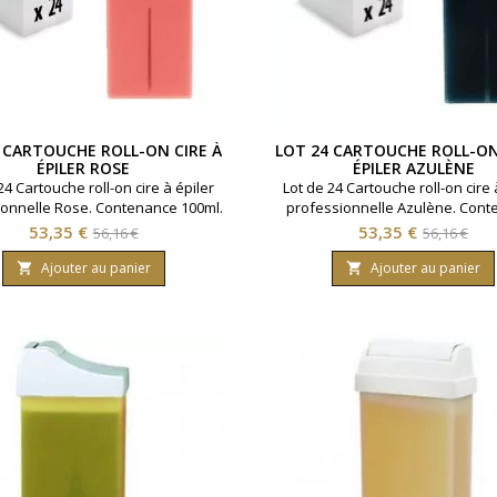
 CARTOUCHE ROLL-ON CIRE À
LOT 24 CARTOUCHE ROLL-ON
ÉPILER ROSE
ÉPILER AZULÈNE
24 Cartouche roll-on cire à épiler
Lot de 24 Cartouche roll-on cire 
ionnelle Rose. Contenance 100ml.
professionnelle Azulène. Con
Pour peaux sensibles.
100ml. Pour peaux sensibl
Prix
Prix
Prix
Prix
53,35 €
53,35 €
56,16 €
56,16 €
de
de
Ajouter au panier
Ajouter au panier


base
base