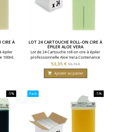
 CIRE À
LOT 24 CARTOUCHE ROLL-ON CIRE À
ÉPILER ALOE VERA
à épiler
Lot de 24 Cartouche roll-on cire à épiler
e 100ml.
professionnelle Aloe Vera.Contenance
nsibles.
100ml. Pour peaux sensibles.
Prix
Prix
53,35 €
56,16 €
de
Ajouter au panier

base
-5%
Pack
-5%