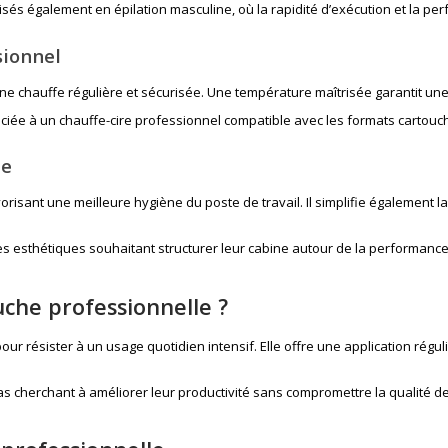
ialisés également en
épilation masculine
, où la rapidité d’exécution et la p
sionnel
une chauffe régulière et sécurisée. Une température maîtrisée garantit une
ociée à un
chauffe-cire professionnel
compatible avec les formats cartouc
ne
 favorisant une meilleure hygiène du poste de travail. Il simplifie égalemen
esthétiques souhaitant structurer leur cabine autour de la performance, de
uche professionnelle ?
our résister à un usage quotidien intensif. Elle offre une application régul
pas cherchant à améliorer leur productivité sans compromettre la qualité de