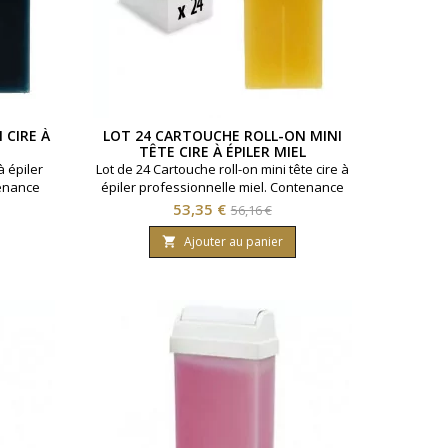
 CIRE À
LOT 24 CARTOUCHE ROLL-ON MINI
TÊTE CIRE À ÉPILER MIEL
à épiler
Lot de 24 Cartouche roll-on mini tête cire à
tenance
épiler professionnelle miel. Contenance
es.
100ml. Tous types de peaux.
Prix
Prix
53,35 €
56,16 €
de
Ajouter au panier

base