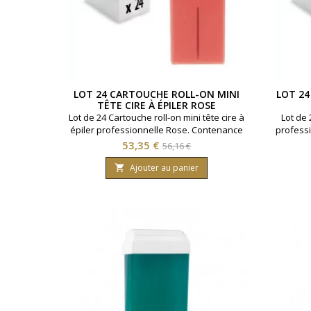
LOT 24 CARTOUCHE ROLL-ON MINI
LOT 24
TÊTE CIRE À ÉPILER ROSE
Lot de 24 Cartouche roll-on mini tête cire à
Lot de 
épiler professionnelle Rose. Contenance
profess
100ml. Pour peaux sensibles.
Prix
Prix
53,35 €
56,16 €
de
Ajouter au panier

base