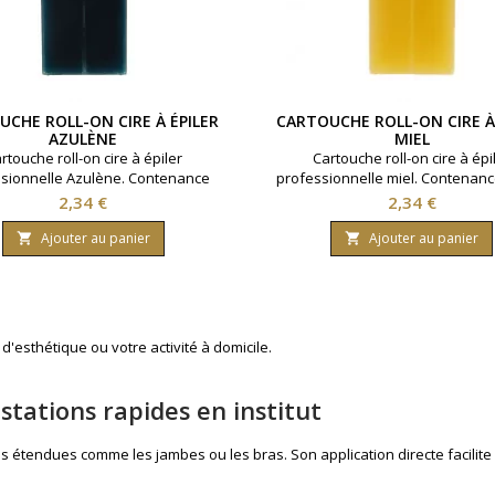
CHE ROLL-ON CIRE À ÉPILER
CARTOUCHE ROLL-ON CIRE À
AZULÈNE
MIEL
rtouche roll-on cire à épiler
Cartouche roll-on cire à épi
sionnelle Azulène. Contenance
professionnelle miel. Contenanc
0ml. Pour peaux sensibles.
Tous types de peaux.
Prix
Prix
2,34 €
2,34 €
Ajouter au panier
Ajouter au panier


d'esthétique ou votre activité à domicile.
tations rapides en institut
 étendues comme les jambes ou les bras. Son application directe facilite l