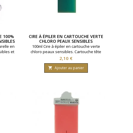
E 100%
CIRE À ÉPILER EN CARTOUCHE VERTE
NSIBLES
CHLORO PEAUX SENSIBLES
urelle en
100ml Cire à épiler en cartouche verte
ibles et
chloro peaux sensibles. Cartouche tête
 large
large standard
Prix
2,10 €
Ajouter au panier
