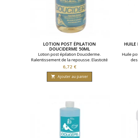
LOTION POST ÉPILATION
HUILE
DOUCIDERME 50ML
Lotion post épilation Douciderme.
Huile po
Ralentissement de la repousse. Elasticité
des
de la peau. Contenance 50ml.
Prix
6,72 €
Ajouter au panier
