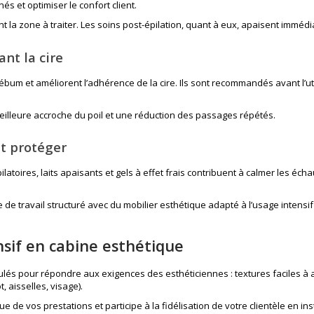
nés et optimiser le confort client.
nt la zone à traiter. Les soins post-épilation, quant à eux, apaisent immédi
ant la cire
 sébum et améliorent l’adhérence de la cire. Ils sont recommandés avant l’ut
illeure accroche du poil et une réduction des passages répétés.
et protéger
épilatoires, laits apaisants et gels à effet frais contribuent à calmer les 
 de travail structuré avec du
mobilier esthétique
adapté à l’usage intensif 
nsif en cabine esthétique
lés pour répondre aux exigences des esthéticiennes : textures faciles à ap
, aisselles, visage).
e de vos prestations et participe à la fidélisation de votre clientèle en ins