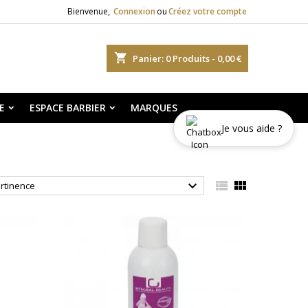
Bienvenue,
Connexion
ou
Créez votre compte
shopping_cart
Panier:
0
Produits - 0,00 €
E
ESPACE BARBIER
MARQUES
Je vous aide ?



rtinence