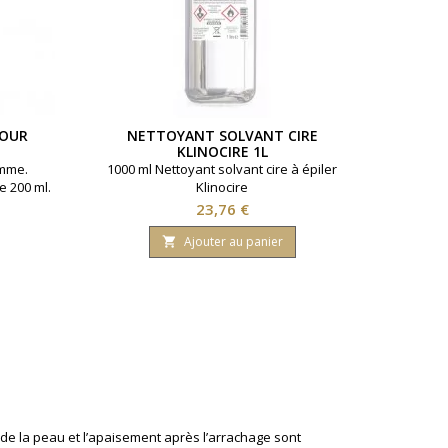
POUR
NETTOYANT SOLVANT CIRE
KLINOCIRE 1L
omme.
1000 ml Nettoyant solvant cire à épiler
e 200 ml.
Klinocire
Prix
23,76 €
Ajouter au panier

 de la peau et l’apaisement après l’arrachage sont