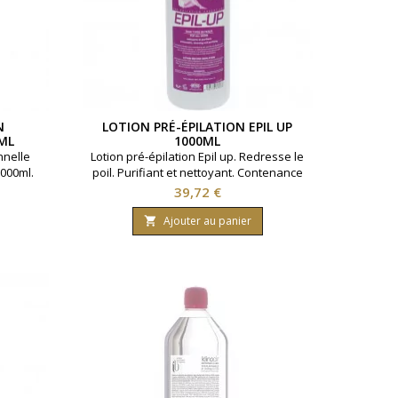
N
LOTION PRÉ-ÉPILATION EPIL UP
ML
1000ML
nnelle
Lotion pré-épilation Epil up. Redresse le
000ml.
poil. Purifiant et nettoyant. Contenance
1000ml.
Prix
39,72 €
Ajouter au panier
