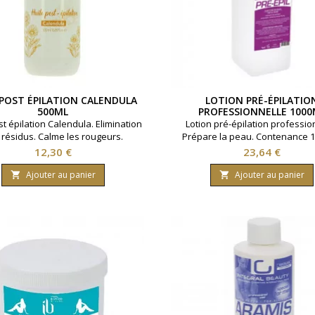
 POST ÉPILATION CALENDULA
LOTION PRÉ-ÉPILATIO
500ML
PROFESSIONNELLE 1000
st épilation Calendula. Elimination
Lotion pré-épilation professio
 résidus. Calme les rougeurs.
Prépare la peau. Contenance 1
Contenance 500ml.
Prix
Prix
12,30 €
23,64 €
Ajouter au panier
Ajouter au panier

