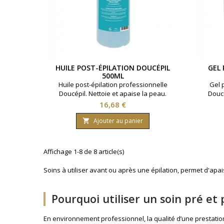
HUILE POST-ÉPILATION DOUCÉPIL
GEL 
500ML
Huile post-épilation professionnelle
Gel 
Doucépil. Nettoie et apaise la peau.
Doucé
Contenance 500ml.
Prix
16,68 €
Ajouter au panier

Affichage 1-8 de 8 article(s)
Soins à utiliser avant ou après une épilation, permet d'apaise
Pourquoi utiliser un soin pré et 
En environnement professionnel, la qualité d’une prestation