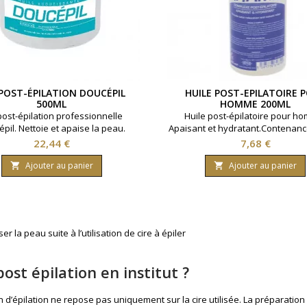
POST-ÉPILATION DOUCÉPIL
HUILE POST-EPILATOIRE 
500ML
HOMME 200ML
post-épilation professionnelle
Huile post-épilatoire pour h
pil. Nettoie et apaise la peau.
Apaisant et hydratant.Contenanc
Contenance 500ml.
Prix
Prix
22,44 €
7,68 €
Ajouter au panier
Ajouter au panier


r la peau suite à l’utilisation de cire à épiler
post épilation en institut ?
 d’épilation ne repose pas uniquement sur la cire utilisée. La préparation