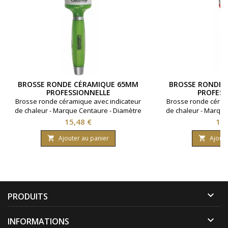
BROSSE RONDE CÉRAMIQUE 65MM
BROSSE RONDE 
PROFESSIONNELLE
PROFESS
Brosse ronde céramique avec indicateur
Brosse ronde céram
de chaleur - Marque Centaure - Diamètre
de chaleur - Marque
65 mm
55
Prix
Pri
15,48 €
14,
Ajouter au panier
Ajoute



PRODUITS

INFORMATIONS