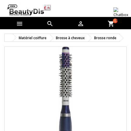
0



shopping_cart
Matériel coiffure
Brosse à cheveux
Brosse ronde