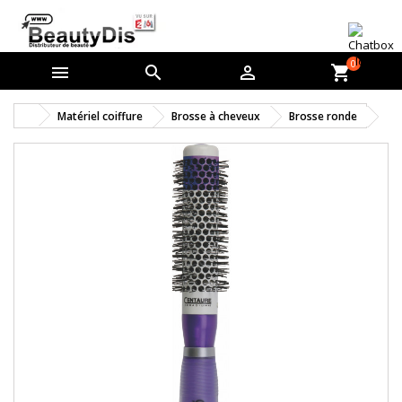
0



shopping_cart
Matériel coiffure
Brosse à cheveux
Brosse ronde