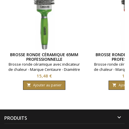
BROSSE RONDE CÉRAMIQUE 65MM
BROSSE RONDE 
PROFESSIONNELLE
PROFESS
Brosse ronde céramique avec indicateur
Brosse ronde céram
de chaleur - Marque Centaure - Diamètre
de chaleur - Marque
65 mm
55
Prix
Pri
15,48 €
14,
Ajouter au panier
Ajoute



PRODUITS