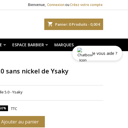
Bienvenue,
Connexion
ou
Créez votre compte
shopping_cart
Panier:
0
Produits - 0,00 €
E
ESPACE BARBIER
MARQUES
Je vous aide ?
0 sans nickel de Ysaky
le 5.0 - Ysaky
 60%
TTC
Ajouter au panier