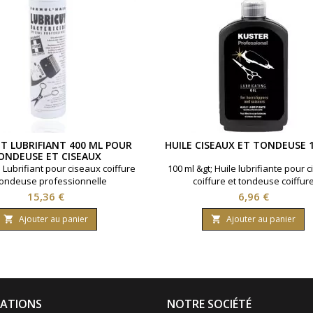
T LUBRIFIANT 400 ML POUR
HUILE CISEAUX ET TONDEUSE 
ONDEUSE ET CISEAUX
; Lubrifiant pour ciseaux coiffure
100 ml &gt; Huile lubrifiante pour 
tondeuse professionnelle
coiffure et tondeuse coiffur
Prix
Prix
15,36 €
6,96 €
Ajouter au panier
Ajouter au panier


ATIONS
NOTRE SOCIÉTÉ