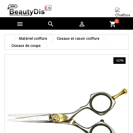
0



shopping_cart
Matériel coiffure
Ciseaux et rasoir coiffure
Ciseaux de coupe
-60%