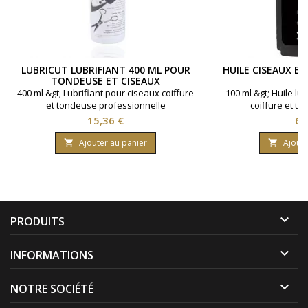
LUBRICUT LUBRIFIANT 400 ML POUR
HUILE CISEAUX E
TONDEUSE ET CISEAUX
400 ml &gt; Lubrifiant pour ciseaux coiffure
100 ml &gt; Huile lu
et tondeuse professionnelle
coiffure et to
Prix
Pri
15,36 €
6,
Ajouter au panier
Ajoute



PRODUITS

INFORMATIONS

NOTRE SOCIÉTÉ