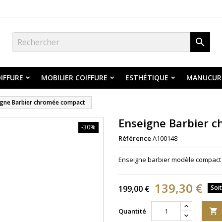

IFFURE
MOBILIER COIFFURE
ESTHÉTIQUE
MANUCUR
igne Barbier chromée compact
Enseigne Barbier 
-30%
Référence
A100148
Enseigne barbier modèle compact -
139,30 €
199,00 €
Soi
Quantité
