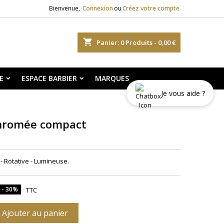
Bienvenue,
Connexion
ou
Créez votre compte
shopping_cart
Panier:
0
Produits - 0,00 €
E
ESPACE BARBIER
MARQUES
Je vous aide ?
chromée compact
 Rotative - Lumineuse.
t - 30%
TTC
Ajouter au panier