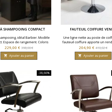
 À SHAMPOOING COMPACT
FAUTEUIL COIFFURE VEN
hampooing, idéal Barbier. Modèle
Une ligne nette au poste de coi
t. Espace de rangement. Coloris
fauteuil coiffure apporte un ren
noir.
et facile à intégrer dans un sa
Prix
Prix
Prix
Prix
229,00 €
204,90 €
398,00 €
410,02 €
coiffure professionnel.◆ Base
de
de
chromée ◆ Réglage en hauteur ◆
Ajouter au panier
Ajouter au panier


base
noir
base
-38,66%