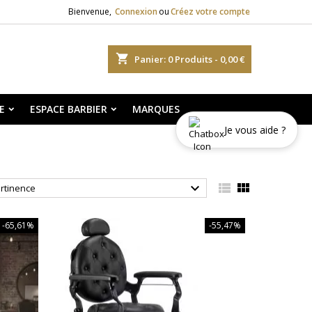
Bienvenue,
Connexion
ou
Créez votre compte
shopping_cart
Panier:
0
Produits - 0,00 €
E
ESPACE BARBIER
MARQUES
Je vous aide ?



rtinence
-65,61%
-55,47%