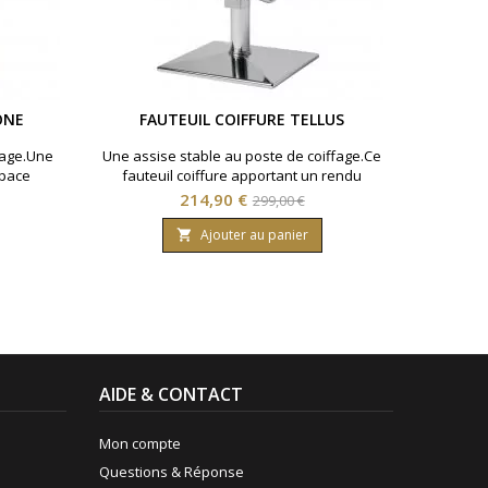
ONE
FAUTEUIL COIFFURE TELLUS
fage.Une
Une assise stable au poste de coiffage.Ce
space
fauteuil coiffure apportant un rendu
 Réglage
professionnel avec base carrée,
Prix
Prix
214,90 €
299,00 €
avec
accoudoirs chromés et hauteur réglable
de
pour le travail en salon.◆ Base carrée ◆
Ajouter au panier

Hauteur réglable ◆ Coloris noir
base
AIDE & CONTACT
Mon compte
Questions & Réponse