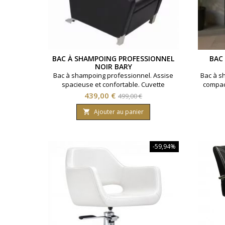
BAC À SHAMPOING PROFESSIONNEL
BAC
NOIR BARY
Bac à shampoing professionnel. Assise
Bac à s
spacieuse et confortable. Cuvette
compac
céramique blanche. Coloris noir.
Prix
Prix
439,00 €
499,00 €
de
Ajouter au panier

base
-59,94%