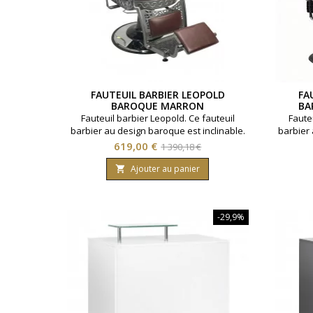
FAUTEUIL BARBIER LEOPOLD
FA
BAROQUE MARRON
BA
Fauteuil barbier Leopold. Ce fauteuil
Faute
barbier au design baroque est inclinable.
barbier 
Hauteur réglable et têtière amovible.
Hauteu
Prix
Prix
619,00 €
1 390,18 €
Structure métallique. Revêtement PU
Struc
de
haute qualité. Coloris Marron.
haute 
Ajouter au panier

base
-29,9%