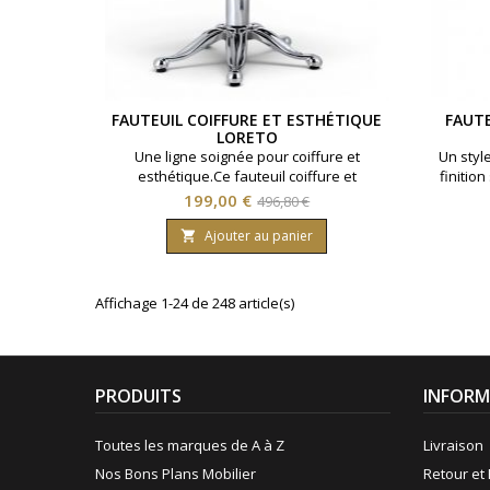
FAUTEUIL COIFFURE ET ESTHÉTIQUE
FAUTE
LORETO
Une ligne soignée pour coiffure et
Un styl
esthétique.Ce fauteuil coiffure et
finitio
esthétique apporte une note décorative
Pied ét
Prix
Prix
199,00 €
496,80 €
grâce à son pied étoile baroque, sa
de
hauteur réglable et son coloris blanc.◆
Ajouter au panier

Pied étoile style baroque ◆ Hauteur
base
réglable ◆ Coloris blanc
Affichage 1-24 de 248 article(s)
PRODUITS
INFORM
Toutes les marques de A à Z
Livraison
Nos Bons Plans Mobilier
Retour et 