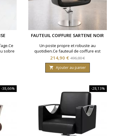
ISE
FAUTEUIL COIFFURE SARTENE NOIR
ffage.Ce
Un poste propre et robuste au
du sobre
quotidien.Ce fauteuil de coiffure est
lon de
pensé pour un usage professionnel, avec
Prix
Prix
214,90 €
496,80 €
 ronde
pied rond chromé, hauteur réglable et
de
 Coloris
assise monobloc facile à entretenir.◆ Pied
Ajouter au panier

rond chromé ◆ Réglage en hauteur ◆
base
Coloris noir
-38,66%
-28,13%