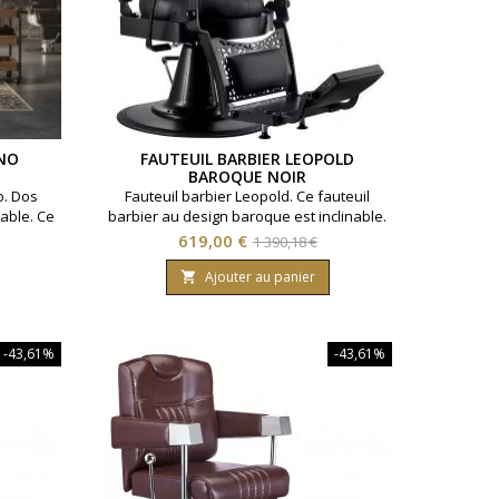
ANO
FAUTEUIL BARBIER LEOPOLD
BAROQUE NOIR
o. Dos
Fauteuil barbier Leopold. Ce fauteuil
lable. Ce
barbier au design baroque est inclinable.
degrés.
Hauteur réglable et têtière amovible.
Prix
Prix
619,00 €
1 390,18 €
Structure métallique. Revêtement PU
de
haute qualité. Coloris Noir.
Ajouter au panier

base
-43,61%
-43,61%