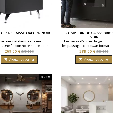
OIR DE CAISSE OXFORD NOIR
COMPTOIR DE CAISSE BRI
NOIR
 accueil net dans un format
Une caisse d’accueil large pour 
t.Une finition noire sobre pour
les passages clients.Un format l
turer l’espace caisse.◆ Plateau
rangements pour organiser l’
Prix
Prix
Prix
Prix
269,00 €
389,00 €
398,00 €
580,06 €
eur en verre trempé ◆ Tiroir et
caisse.◆ Plateau supérieur en
de
de
nt fermé avec fermeture à clé ◆
trempé ◆ Deux tiroirs sur guide
Ajouter au panier
Ajouter au panier


e arrière avec deux tablettes
base
rangements fermés avec po
base
-5,27%