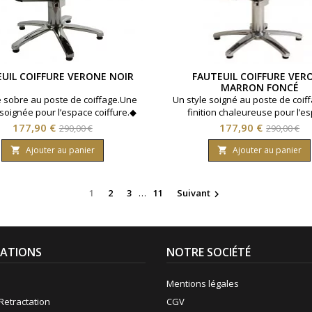
UIL COIFFURE VERONE NOIR
FAUTEUIL COIFFURE VER
MARRON FONCÉ
e sobre au poste de coiffage.Une
Un style soigné au poste de coif
n soignée pour l’espace coiffure.◆
finition chaleureuse pour l’e
oile chromé ◆ Réglage en hauteur
coiffure.◆ Pied étoile chromé ◆
Prix
Prix
Prix
Prix
177,90 €
177,90 €
290,00 €
290,00 €
◆ Coloris noir
en hauteur ◆ Marron foncé 
de
de
surpiqûre marron
Ajouter au panier
Ajouter au panier


base
base
1
2
3
…
11
Suivant

ATIONS
NOTRE SOCIÉTÉ
Mentions légales
Retractation
CGV