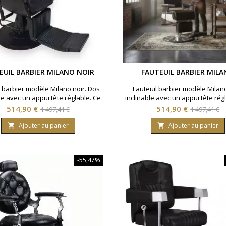
EUIL BARBIER MILANO NOIR
FAUTEUIL BARBIER MIL
l barbier modèle Milano noir. Dos
Fauteuil barbier modèle Milan
le avec un appui tête réglable. Ce
inclinable avec un appui tête rég
il barbier pivote sur 360 degrés.
fauteuil barbier pivote sur 360 
Prix
Prix
Prix
Prix
514,90 €
514,90 €
1 497,41 €
1 497,41 €
de
de
Ajouter au panier
Ajouter au panier


base
base
-55,47%