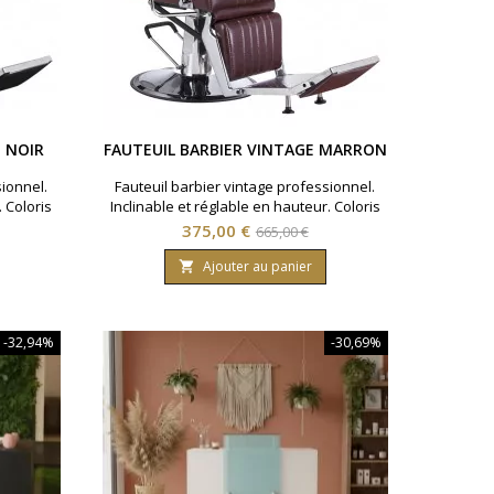
E NOIR
FAUTEUIL BARBIER VINTAGE MARRON
sionnel.
Fauteuil barbier vintage professionnel.
. Coloris
Inclinable et réglable en hauteur. Coloris
du fauteuil barbier: Marron.
Prix
Prix
375,00 €
665,00 €
de
Ajouter au panier

base
-32,94%
-30,69%