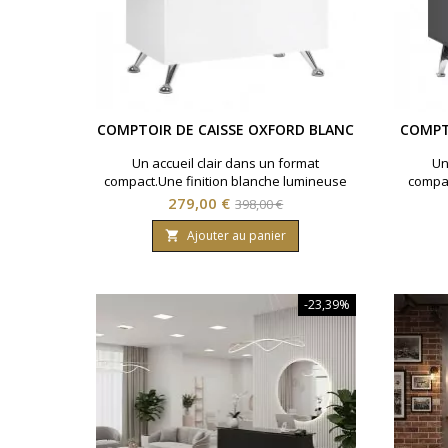
COMPTOIR DE CAISSE OXFORD BLANC
COMPT
Un accueil clair dans un format
Un
compact.Une finition blanche lumineuse
compac
pour structurer l’espace caisse.◆ Plateau
struc
Prix
Prix
279,00 €
398,00 €
supérieur en verre trempé ◆ Tiroir et
supéri
de
rangement fermé avec fermeture à clé ◆
rangeme
Ajouter au panier

Niche arrière avec deux tablettes
base
Nich
-23,39%