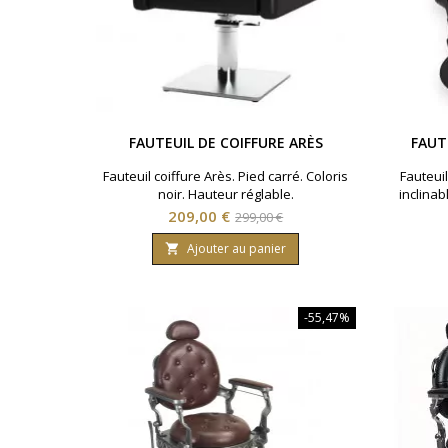
FAUTEUIL DE COIFFURE ARÈS
FAUT
Fauteuil coiffure Arès. Pied carré. Coloris
Fauteui
noir. Hauteur réglable.
inclinab
fauteu
Prix
Prix
209,00 €
299,00 €
de
Ajouter au panier

base
-55,47%