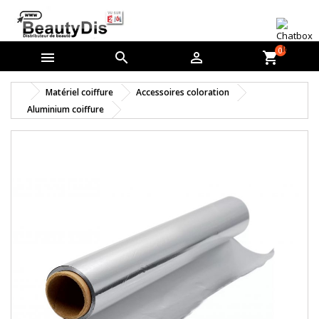
0



shopping_cart
Matériel coiffure
Accessoires coloration
Aluminium coiffure